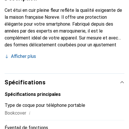
Cet étui en cuir pleine fleur reflète la qualité exigeante de
la maison française Noreve. Il offre une protection
élégante pour votre smartphone. Fabriqué depuis des
années par des experts en maroquinerie, il est le
complément idéal de votre appareil. Sur mesure et avec
des formes délicatement courbées pour un ajustement
parfait. Un accessoire élégant et l'habit idéal pour votre
Afficher plus
smartphone. La marque Noreve est reconnue
internationalement pour ses produits de haute qualité et
constitue toujours un bon choix pour le client exigeant.
Spécifications
Spécifications principales
Type de coque pour téléphone portable
i
Bookcover
Éventail de fonctions