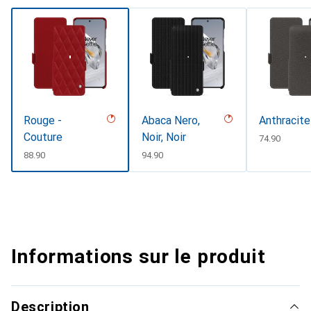
Rouge -
Abaca Nero,
Anthracite
Couture
Noir, Noir
CHF
74.90
CHF
88.90
CHF
94.90
Informations sur le produit
Description