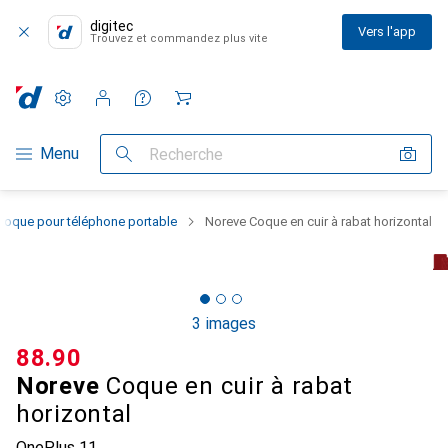
digitec
Vers l'app
Trouvez et commandez plus vite
Paramètres
Compte client
Listes de comparaison
Listes d'envies
Panier
Navigation par catégorie
Menu
Recherche
Coque pour téléphone portable
Noreve Coque en cuir à rabat horizontal
3 images
CHF
88.90
Noreve
Coque en cuir à rabat
horizontal
OnePlus 11