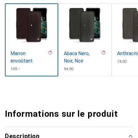
Marron
Abaca Nero,
Anthracit
envoûtant
Noir, Noir
CHF
74.90
CHF
109.–
CHF
94.90
Informations sur le produit
Description