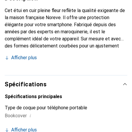
Cet étui en cuir pleine fleur reflète la qualité exigeante de
la maison française Noreve. Il offre une protection
élégante pour votre smartphone. Fabriqué depuis des
années par des experts en maroquinerie, il est le
complément idéal de votre appareil. Sur mesure et avec
des formes délicatement courbées pour un ajustement
parfait. Un accessoire élégant et l'habit idéal pour votre
Afficher plus
smartphone. La marque Noreve est reconnue
internationalement pour ses produits de haute qualité et
constitue toujours un excellent choix pour le client
exigeant.
Spécifications
Spécifications principales
Type de coque pour téléphone portable
i
Bookcover
Afficher plus