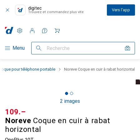
digitec
Vers l'app
Trouvez et commandez plus vite
Paramètres
Compte client
Listes de comparaison
Listes d'envies
Panier
Navigation par catégorie
Menu
Recherche
Coque pour téléphone portable
Noreve Coque en cuir à rabat horizontal
2 images
CHF
109.–
Noreve
Coque en cuir à rabat
horizontal
OnePlus 10T