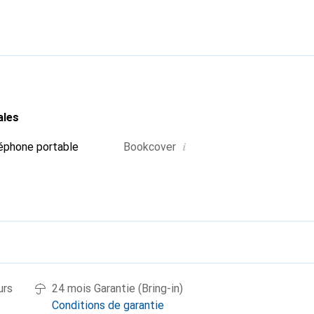
nalement pour ses produits de haute qualité et constitue toujou
ales
i
éphone portable
Bookcover
urs
24 mois Garantie (Bring-in)
Conditions de garantie