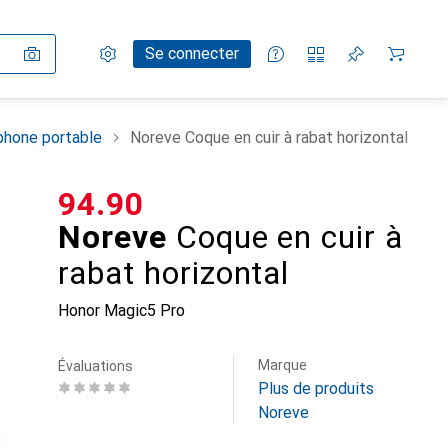
Paramètres
Compte client
Listes de comparaison
Listes d'envies
Panier
Se connecter
phone portable
Noreve Coque en cuir à rabat horizontal
CHF
94.90
Noreve
Coque en cuir à
rabat horizontal
Honor Magic5 Pro
Marque
Évaluations
Plus de produits
Noreve