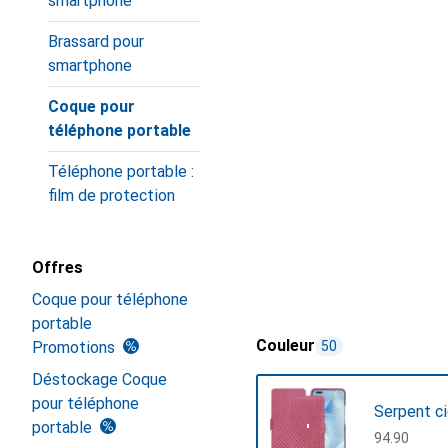
smartphone
Brassard pour
smartphone
Coque pour
téléphone portable
Téléphone portable :
film de protection
Offres
Coque pour téléphone
portable
Couleur
Promotions
50
Déstockage Coque
pour téléphone
Serpent c
portable
CHF
94.90