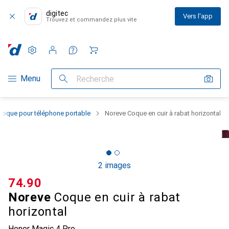
digitec
Vers l'app
Trouvez et commandez plus vite
Paramètres
Compte client
Listes de comparaison
Listes d'envies
Panier
Navigation par catégorie
Menu
Recherche
Coque pour téléphone portable
Noreve Coque en cuir à rabat horizontal
2 images
CHF
74.90
Noreve
Coque en cuir à rabat
horizontal
Honor Magic 4 Pro