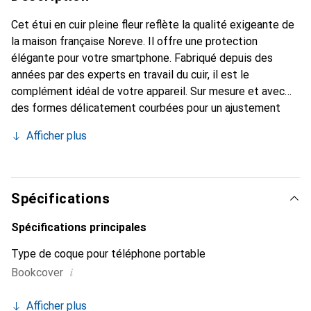
Cet étui en cuir pleine fleur reflète la qualité exigeante de
la maison française Noreve. Il offre une protection
élégante pour votre smartphone. Fabriqué depuis des
années par des experts en travail du cuir, il est le
complément idéal de votre appareil. Sur mesure et avec
des formes délicatement courbées pour un ajustement
parfait. Un accessoire élégant et l'habit idéal pour votre
Afficher plus
smartphone. La marque Noreve est reconnue
internationalement pour ses produits de haute qualité et
constitue toujours un excellent choix pour le client
exigeant.
Spécifications
Spécifications principales
Type de coque pour téléphone portable
i
Bookcover
Afficher plus