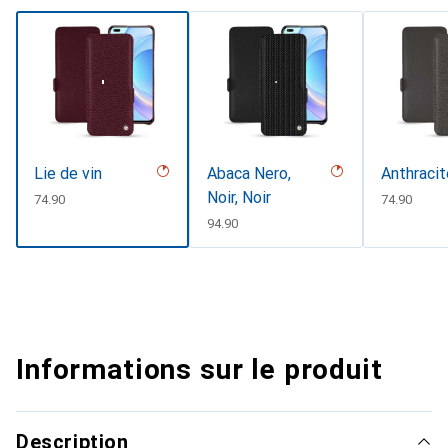
Lie de vin
Abaca Nero,
Anthracit
Noir, Noir
CHF
74.90
CHF
74.90
CHF
94.90
Informations sur le produit
Description