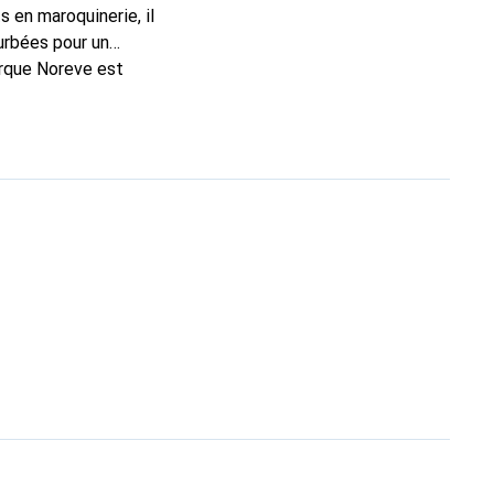
 en maroquinerie, il
urbées pour un
arque Noreve est
n excellent choix