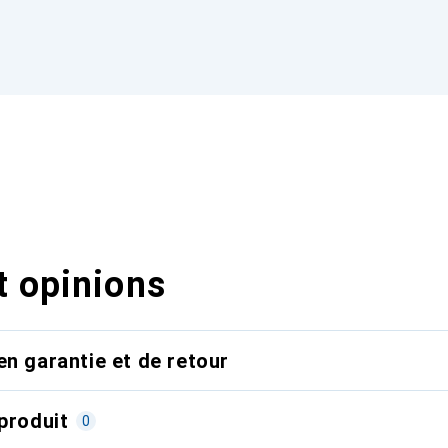
t opinions
en garantie et de retour
produit
0