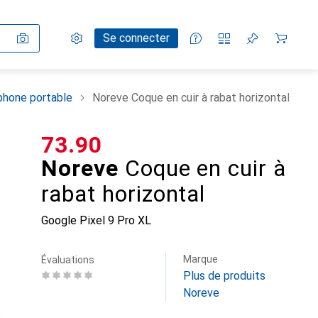
Paramètres
Compte client
Listes de comparaison
Listes d'envies
Panier
Se connecter
phone portable
Noreve Coque en cuir à rabat horizontal
CHF
73.90
Noreve
Coque en cuir à
rabat horizontal
Google Pixel 9 Pro XL
Marque
Évaluations
Plus de produits
Noreve