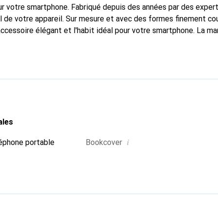
r votre smartphone. Fabriqué depuis des années par des experts
 de votre appareil. Sur mesure et avec des formes finement co
accessoire élégant et l'habit idéal pour votre smartphone. La m
ment pour ses produits de haute qualité et constitue toujours u
ales
i
éphone portable
Bookcover