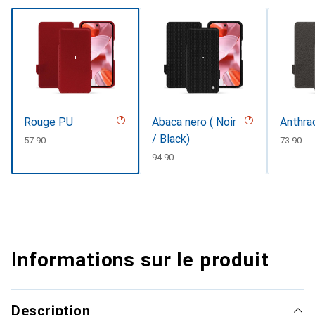
Rouge PU
Abaca nero ( Noir
Anthra
/ Black)
CHF
57.90
CHF
73.90
CHF
94.90
Informations sur le produit
Description