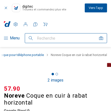
digitec
Vers l'app
Trouvez et commandez plus vite
Paramètres
Compte client
Listes de comparaison
Listes d'envies
Panier
Navigation par catégorie
Menu
Recherche
Coque pour téléphone portable
Noreve Coque en cuir à rabat horizontal
2 images
CHF
57.90
Noreve
Coque en cuir à rabat
horizontal
Google Pixel 9