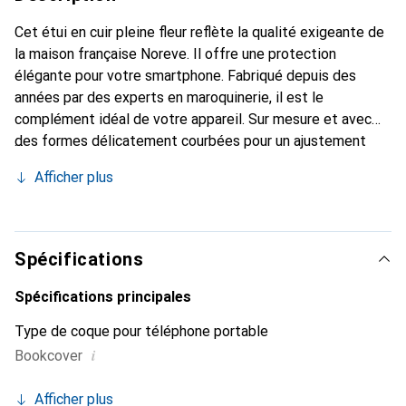
Cet étui en cuir pleine fleur reflète la qualité exigeante de
la maison française Noreve. Il offre une protection
élégante pour votre smartphone. Fabriqué depuis des
années par des experts en maroquinerie, il est le
complément idéal de votre appareil. Sur mesure et avec
des formes délicatement courbées pour un ajustement
parfait. Un accessoire élégant et l'habit idéal pour votre
Afficher plus
smartphone. La marque Noreve est reconnue
internationalement pour ses produits de haute qualité et
constitue toujours un excellent choix pour le client
exigeant.
Spécifications
Spécifications principales
Type de coque pour téléphone portable
i
Bookcover
Afficher plus