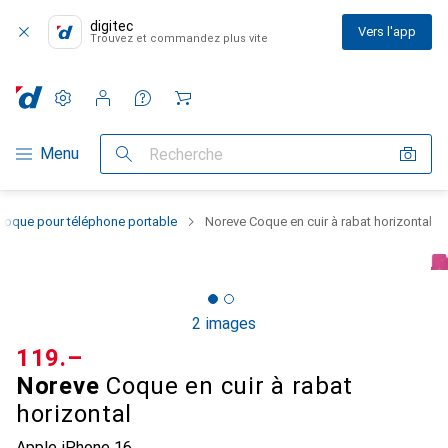
digitec
Vers l'app
Trouvez et commandez plus vite
Paramètres
Compte client
Listes de comparaison
Listes d'envies
Panier
Navigation par catégorie
Menu
Recherche
Coque pour téléphone portable
Noreve Coque en cuir à rabat horizontal
2 images
CHF
119.–
Noreve
Coque en cuir à rabat
horizontal
Apple iPhone 16