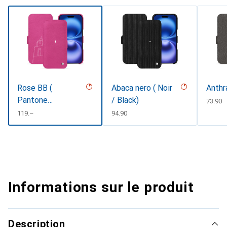
Rose BB (
Abaca nero ( Noir
Anthr
Pantone
/ Black)
CHF
73.90
#DB599F )
CHF
119.–
CHF
94.90
Informations sur le produit
Description