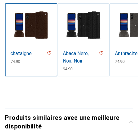
chataigne
Abaca Nero,
Anthracite
Noir, Noir
CHF
74.90
CHF
74.90
CHF
94.90
Produits similaires avec une meilleure
disponibilité