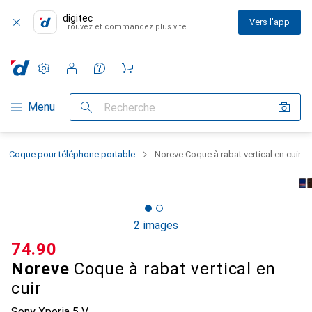
digitec
Vers l'app
Trouvez et commandez plus vite
Paramètres
Compte client
Listes de comparaison
Listes d'envies
Panier
Navigation par catégorie
Menu
Recherche
Coque pour téléphone portable
Noreve Coque à rabat vertical en cuir
2 images
CHF
74.90
Noreve
Coque à rabat vertical en
cuir
Sony Xperia 5 V