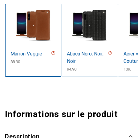
Marron Veggie
Abaca Nero, Noir,
Acier 
Noir
Coutu
CHF
88.90
CHF
94.90
CHF
109.–
Informations sur le produit
Description