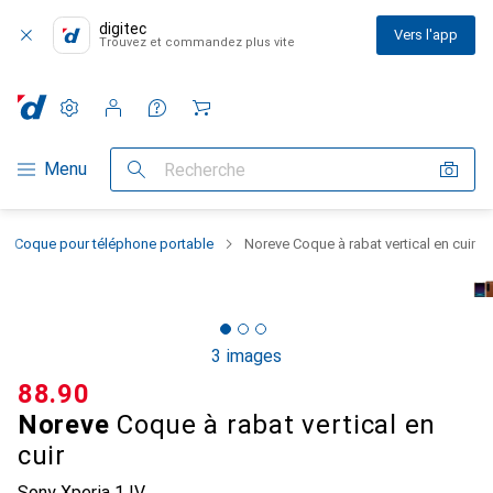
digitec
Vers l'app
Trouvez et commandez plus vite
Paramètres
Compte client
Listes de comparaison
Listes d'envies
Panier
Navigation par catégorie
Menu
Recherche
Coque pour téléphone portable
Noreve Coque à rabat vertical en cuir
3 images
CHF
88.90
Noreve
Coque à rabat vertical en
cuir
Sony Xperia 1 IV