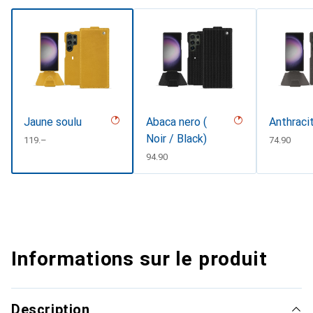
Jaune soulu
Abaca nero (
Anthraci
Noir / Black)
CHF
119.–
CHF
74.90
CHF
94.90
Informations sur le produit
Description