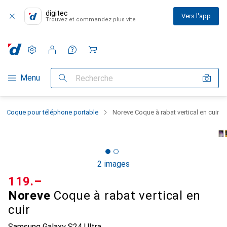
digitec
Vers l'app
Trouvez et commandez plus vite
Paramètres
Compte client
Listes de comparaison
Listes d'envies
Panier
Navigation par catégorie
Menu
Recherche
Coque pour téléphone portable
Noreve Coque à rabat vertical en cuir
2 images
CHF
119.–
Noreve
Coque à rabat vertical en
cuir
Samsung Galaxy S24 Ultra