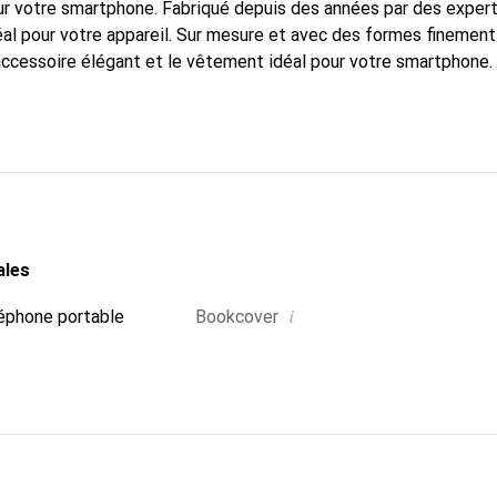
r votre smartphone. Fabriqué depuis des années par des expert
al pour votre appareil. Sur mesure et avec des formes finement
accessoire élégant et le vêtement idéal pour votre smartphone
nalement pour ses produits de haute qualité et est toujours un b
ales
i
éphone portable
Bookcover