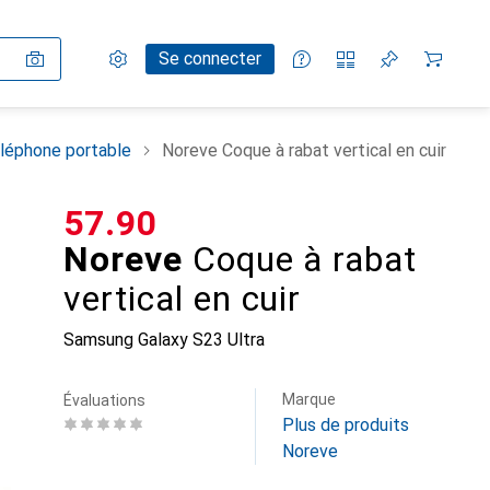
Paramètres
Compte client
Listes de comparaison
Listes d'envies
Panier
Se connecter
léphone portable
Noreve Coque à rabat vertical en cuir
CHF
57.90
Noreve
Coque à rabat
vertical en cuir
Samsung Galaxy S23 Ultra
Marque
Évaluations
Plus de produits
Noreve