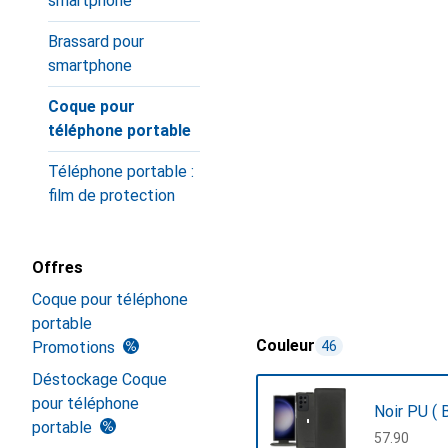
smartphone
Brassard pour
smartphone
Coque pour
téléphone portable
Téléphone portable :
film de protection
Offres
Coque pour téléphone
portable
Couleur
Promotions
46
Déstockage Coque
pour téléphone
Noir PU ( B
portable
CHF
57.90