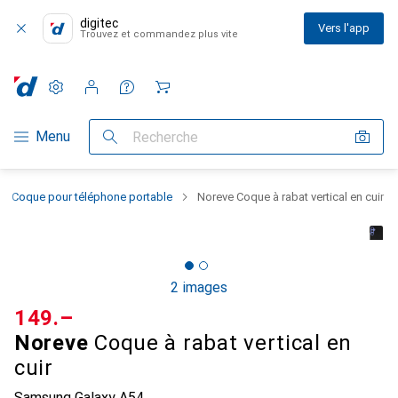
digitec
Vers l'app
Trouvez et commandez plus vite
Paramètres
Compte client
Listes de comparaison
Listes d'envies
Panier
Navigation par catégorie
Menu
Recherche
Coque pour téléphone portable
Noreve Coque à rabat vertical en cuir
2 images
CHF
149.–
Noreve
Coque à rabat vertical en
cuir
Samsung Galaxy A54