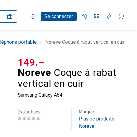
Paramètres
Compte client
Listes de comparaison
Listes d'envies
Panier
Se connecter
léphone portable
Noreve Coque à rabat vertical en cuir
CHF
149.–
Noreve
Coque à rabat
vertical en cuir
Samsung Galaxy A54
Marque
Évaluations
Plus de produits
Noreve