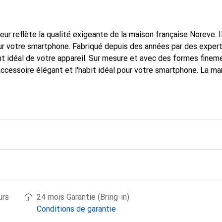
fleur reflète la qualité exigeante de la maison française Noreve. I
r votre smartphone. Fabriqué depuis des années par des experts
 idéal de votre appareil. Sur mesure et avec des formes finem
accessoire élégant et l'habit idéal pour votre smartphone. La m
ment pour ses produits de haute qualité et reste toujours un exc
urs
24 mois Garantie (Bring-in)
Conditions de garantie