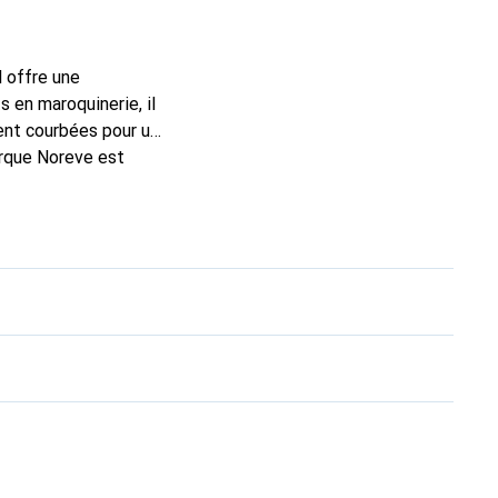
l offre une
 en maroquinerie, il
ent courbées pour un
arque Noreve est
ellent choix pour le