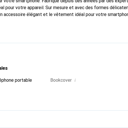
r votre smartphone. Fabriqué depuis des années par des expert
al pour votre appareil. Sur mesure et avec des formes délicat
Un accessoire élégant et le vêtement idéal pour votre smartph
nalement pour ses produits de haute qualité et reste toujours u
ales
i
éphone portable
Bookcover