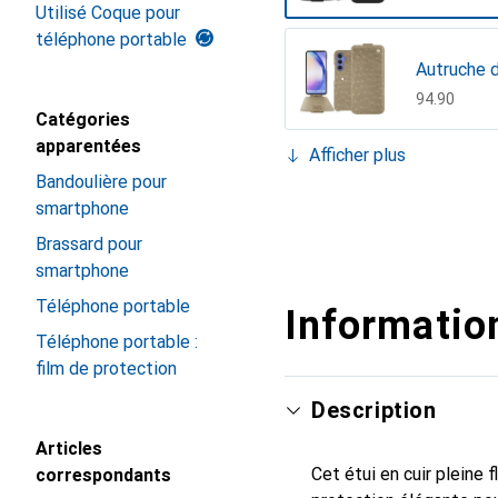
Utilisé Coque pour
téléphone portable
Autruche 
CHF
94.90
Catégories
apparentées
Afficher plus
Bleu friss
Bandoulière pour
smartphone
CHF
109.–
Bleu Océa
Castan es
Ebène, Noi
Indigo
Marron (N
Negre pou
Noir
Orange vib
Rouge
Rouge PU 
Serpent s
Vert Pati
CHF
57.90
CHF
119.–
CHF
74.90
CHF
74.90
CHF
69.90
CHF
119.–
CHF
69.90
CHF
109.–
CHF
69.90
CHF
57.90
CHF
94.90
CHF
149.–
Brassard pour
smartphone
Téléphone portable
Information
Téléphone portable :
film de protection
Description
Articles
Cet étui en cuir pleine 
correspondants