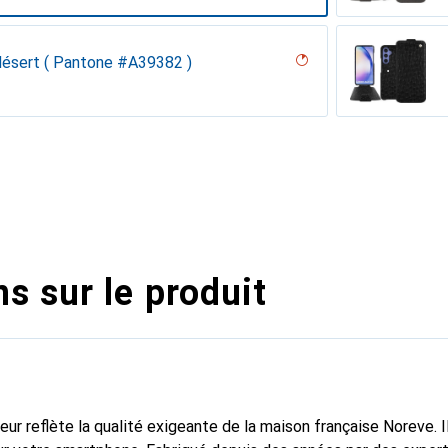
désert ( Pantone #A39382 )
on
n PU
parciate
r
appa - Pantone #8B4720)
dro
rant
( Pantone #d50032 )
abbia
ne
s sur le produit
fleur reflète la qualité exigeante de la maison française Noreve. I