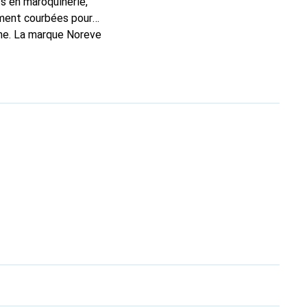
s en maroquinerie,
ement courbées pour
one. La marque Noreve
n excellent choix