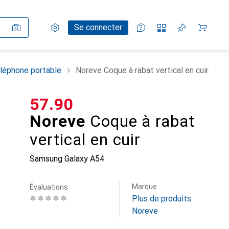
Paramètres
Compte client
Listes de comparaison
Listes d'envies
Panier
Se connecter
léphone portable
Noreve Coque à rabat vertical en cuir
CHF
57.90
Noreve
Coque à rabat
vertical en cuir
Samsung Galaxy A54
Marque
Évaluations
Plus de produits
Noreve