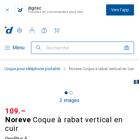
digitec
Vers l'app
Trouvez et commandez plus vite
Paramètres
Compte client
Listes de comparaison
Listes d'envies
Panier
Navigation par catégorie
Menu
Recherche
Coque pour téléphone portable
Noreve Coque à rabat vertical en cuir
2 images
CHF
109.–
Noreve
Coque à rabat vertical en
cuir
OnePlus 5