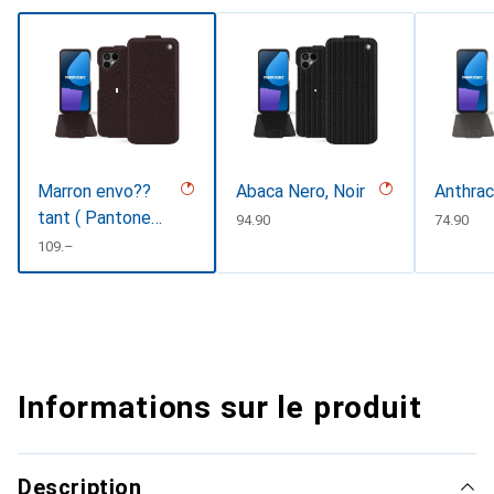
Marron envo??
Abaca Nero, Noir
Anthrac
tant ( Pantone
CHF
94.90
CHF
74.90
#4e3629 )
CHF
109.–
Informations sur le produit
Description