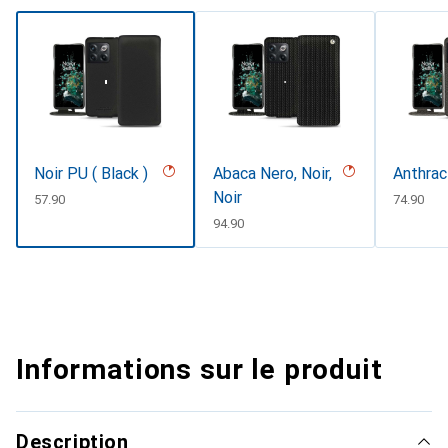
Noir PU ( Black )
Abaca Nero, Noir,
Anthrac
Noir
CHF
57.90
CHF
74.90
CHF
94.90
Informations sur le produit
Description