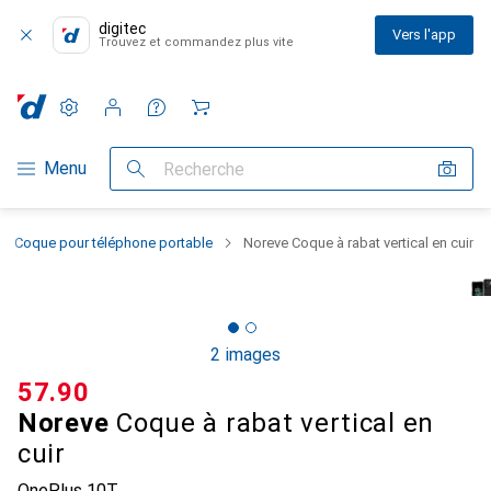
digitec
Vers l'app
Trouvez et commandez plus vite
Paramètres
Compte client
Listes de comparaison
Listes d'envies
Panier
Navigation par catégorie
Menu
Recherche
Coque pour téléphone portable
Noreve Coque à rabat vertical en cuir
2 images
CHF
57.90
Noreve
Coque à rabat vertical en
cuir
OnePlus 10T