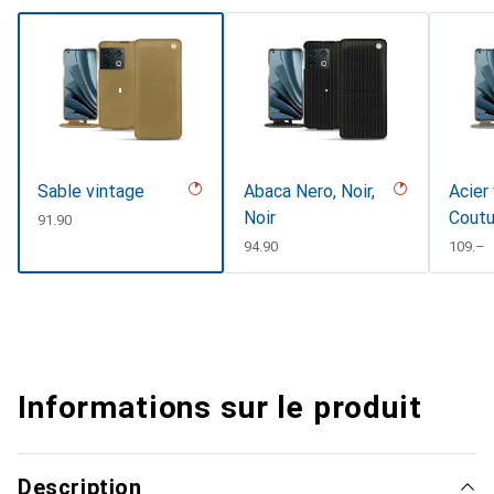
Sable vintage
Abaca Nero, Noir,
Acier
Noir
Coutu
CHF
91.90
CHF
94.90
CHF
109.–
Informations sur le produit
Description