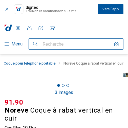
digitec
Vers l'app
Trouvez et commandez plus vite
Paramètres
Compte client
Listes de comparaison
Listes d'envies
Panier
Navigation par catégorie
Menu
Recherche
Coque pour téléphone portable
Noreve Coque à rabat vertical en cuir
3 images
CHF
91.90
Noreve
Coque à rabat vertical en
cuir
OnePlus 10 Pro