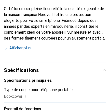
Cet étui en cuir pleine fleur reflète la qualité exigeante de
la maison française Noreve. Il offre une protection
élégante pour votre smartphone. Fabriqué depuis des
années par des experts en maroquinerie, il constitue le
complément idéal de votre appareil. Sur mesure et avec
des formes finement courbées pour un ajustement parfait.
Un accessoire élégant et le vêtement idéal pour votre
Afficher plus
smartphone. La marque Noreve est reconnue
internationalement pour ses produits de haute qualité et
reste toujours un excellent choix pour le client exigeant.
Spécifications
Spécifications principales
Type de coque pour téléphone portable
i
Bookcover
Éventail de fonctions