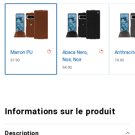
Marron PU
Abaca Nero,
Anthracit
Noir, Noir
CHF
57.90
CHF
74.90
CHF
94.90
Informations sur le produit
Description