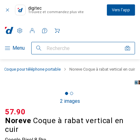
digitec
Vers l'app
Trouvez et commandez plus vite
Paramètres
Compte client
Listes de comparaison
Listes d'envies
Panier
Navigation par catégorie
Menu
Recherche
Coque pour téléphone portable
Noreve Coque à rabat vertical en cuir
2 images
CHF
57.90
Noreve
Coque à rabat vertical en
cuir
Google Pixel 8 Pro