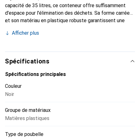
capacité de 35 litres, ce conteneur offre suffisamment
d'espace pour l'élimination des déchets. Sa forme carrée
et son matériau en plastique robuste garantissent une
manipulation facile et une longue durée de vie. Le
Afficher plus
conteneur est équipé d'un couvercle qui permet une
élimination hygiénique et confortable. De plus, il est livré
avec un axe de support qui renforce la stabilité et la
fonctionnalité du système. Ce produit est idéal pour les
Spécifications
ménages qui attachent de l'importance à une séparation et
une élimination efficaces des déchets.
Spécifications principales
Couleur
Noir
Groupe de matériaux
Matières plastiques
Type de poubelle