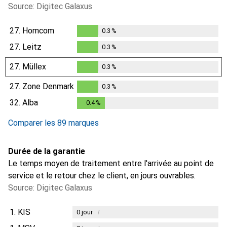
Source: Digitec Galaxus
27.
Homcom
0.3
%
0.3
%
27.
Leitz
0.3
%
0.3
%
27.
Müllex
0.3
%
0.3
%
27.
Zone Denmark
0.3
%
0.3
%
32.
Alba
0.4
%
0.4
%
Comparer les 89 marques
Durée de la garantie
Le temps moyen de traitement entre l'arrivée au point de
service et le retour chez le client, en jours ouvrables.
Source: Digitec Galaxus
1.
KIS
i
0
jour