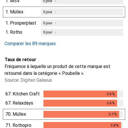
1.
MSV
i
0
jour
1.
Müllex
i
0
jour
1.
Prosperplast
i
0
jour
1.
Rotho
i
0
jour
Comparer les 89 marques
Taux de retour
Fréquence à laquelle un produit de cette marque est
retourné dans la catégorie « Poubelle ».
Source: Digitec Galaxus
67.
Kitchen Craft
3.6
%
3.6
%
67.
Relaxdays
3.6
%
3.6
%
70.
Müllex
3.7
%
3.7
%
71.
Rothopro
3.8
%