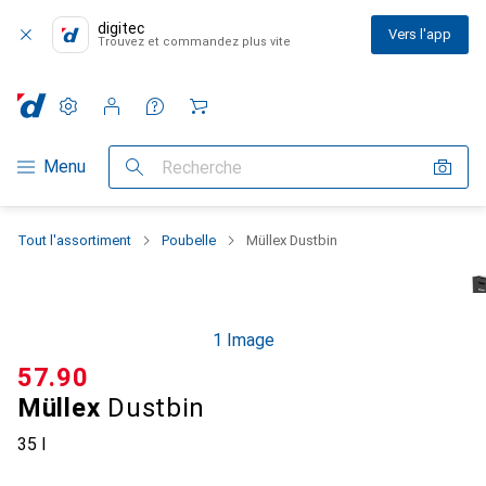
digitec
Vers l'app
Trouvez et commandez plus vite
Paramètres
Compte client
Listes de comparaison
Listes d'envies
Panier
Navigation par catégorie
Menu
Recherche
Tout l'assortiment
Poubelle
Müllex Dustbin
1 Image
CHF
57.90
Müllex
Dustbin
35 l