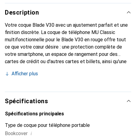
Description
Votre coque Blade V30 avec un ajustement parfait et une
finition discrète. La coque de téléphone MU Classic
multifonctionnelle pour le Blade V30 en rouge offre tout
ce que votre cœur désire : une protection complète de
votre smartphone, un espace de rangement pour des
cartes de crédit ou d'autres cartes et billets, ainsi qu'une
fonction de support intégrée. Vous pouvez ainsi
Afficher plus
positionner votre Blade V30 en toute sécurité et regarder
des vidéos confortablement. En plus de ces
fonctionnalités, cette housse de livre rouge donne à votre
smartphone un look classique en cuir. Grâce à la fermeture
Spécifications
magnétique, cette coque Blade V30 protège votre
appareil dans toutes les situations. De plus, toutes les
Spécifications principales
fonctions de votre smartphone restent accessibles, et il
Type de coque pour téléphone portable
est possible de téléphoner sans problème même avec la
i
Bookcover
coque fermée.