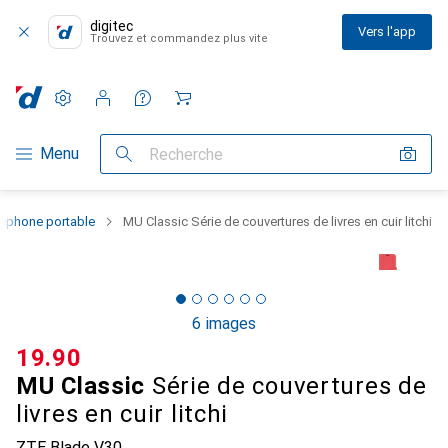
digitec
Vers l'app
Trouvez et commandez plus vite
Paramètres
Compte client
Listes de comparaison
Listes d'envies
Panier
Navigation par catégorie
Menu
Recherche
léphone portable
MU Classic Série de couvertures de livres en cuir litchi
6 images
CHF
19.90
MU Classic
Série de couvertures de
livres en cuir litchi
ZTE Blade V30