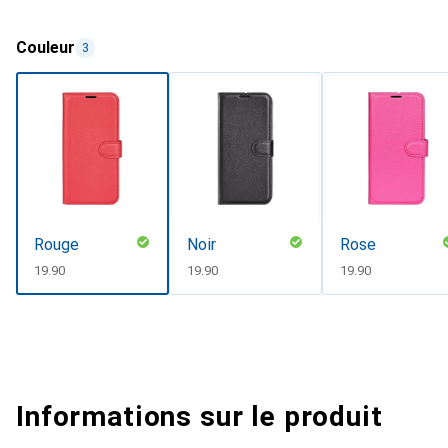
Couleur
3
Rouge
Noir
Rose
CHF
19.90
CHF
19.90
CHF
19.90
Informations sur le produit