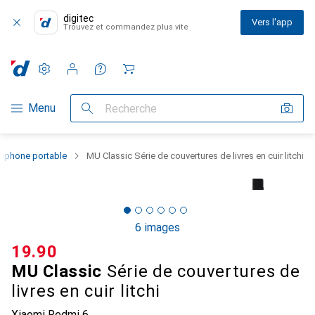
digitec
Vers l'app
Trouvez et commandez plus vite
Paramètres
Compte client
Listes de comparaison
Listes d'envies
Panier
Navigation par catégorie
Menu
Recherche
léphone portable
MU Classic Série de couvertures de livres en cuir litchi
6 images
CHF
19.90
MU Classic
Série de couvertures de
livres en cuir litchi
Xiaomi Redmi 6