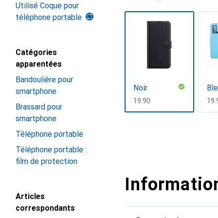
Utilisé Coque pour
téléphone portable
Catégories
apparentées
Bandoulière pour
Noir
Bl
smartphone
CHF
19.90
CH
19.
Brassard pour
smartphone
Afficher plus
Téléphone portable
Téléphone portable :
film de protection
Information
Articles
correspondants