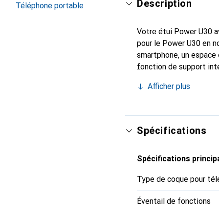
Description
Téléphone portable
Votre étui Power U30 av
pour le Power U30 en no
smartphone, un espace d
fonction de support int
des vidéos confortablem
Afficher plus
smartphone un aspect cl
appareil dans toutes le
accessibles et il est p
Spécifications
Spécifications princip
Type de coque pour tél
Éventail de fonctions