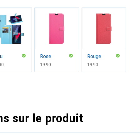
eu
Rose
Rouge
F
90
CHF
19.90
CHF
19.90
s sur le produit