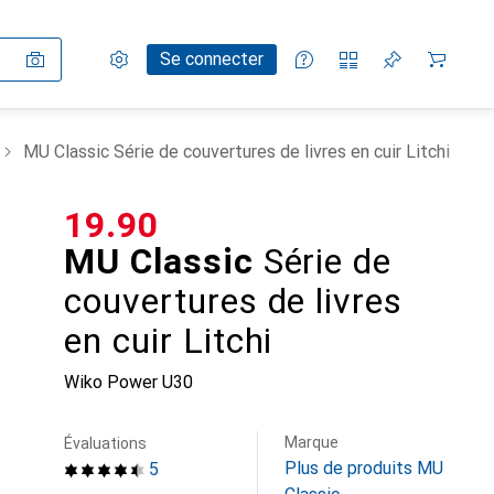
Paramètres
Compte client
Listes de comparaison
Listes d'envies
Panier
Se connecter
MU Classic Série de couvertures de livres en cuir Litchi
CHF
19.90
MU Classic
Série de
couvertures de livres
en cuir Litchi
Wiko Power U30
Marque
Évaluations
Plus de produits MU
5