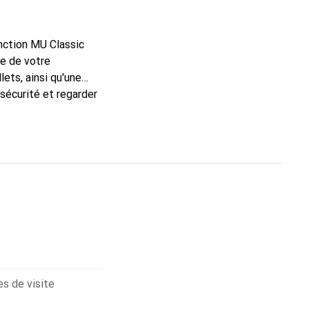
onction MU Classic
te de votre
ets, ainsi qu'une
sécurité et regarder
e confère à votre
wer U30 protège votre
one restent
s de visite