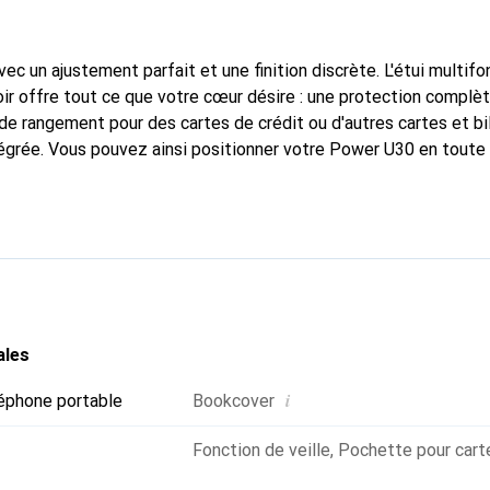
ec un ajustement parfait et une finition discrète. L'étui multif
ir offre tout ce que votre cœur désire : une protection complè
e rangement pour des cartes de crédit ou d'autres cartes et bill
égrée. Vous pouvez ainsi positionner votre Power U30 en toute 
ent. En plus de ces fonctionnalités, cette housse de livre noir
assique en cuir. Grâce à la fermeture magnétique, cet étui Po
s situations. Néanmoins, toutes les fonctions de votre smartph
ossible de téléphoner sans problème même avec l'étui fermé.
ales
i
éphone portable
Bookcover
Fonction de veille
,
Pochette pour carte