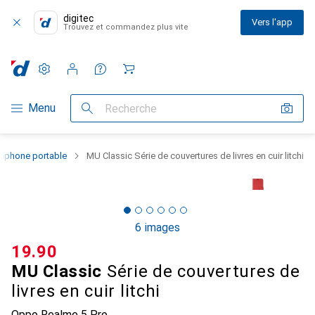
digitec
Vers l'app
Trouvez et commandez plus vite
Paramètres
Compte client
Listes de comparaison
Listes d'envies
Panier
Navigation par catégorie
Menu
Recherche
léphone portable
MU Classic Série de couvertures de livres en cuir litchi
6 images
CHF
19.90
MU Classic
Série de couvertures de
livres en cuir litchi
Oppo Realme 5 Pro