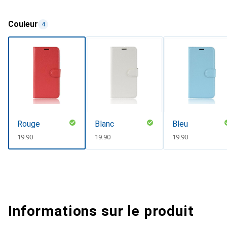
Couleur
4
Rouge
Blanc
Bleu
CHF
19.90
CHF
19.90
CHF
19.90
Informations sur le produit