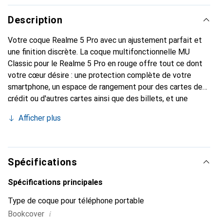
Description
Votre coque Realme 5 Pro avec un ajustement parfait et
une finition discrète. La coque multifonctionnelle MU
Classic pour le Realme 5 Pro en rouge offre tout ce dont
votre cœur désire : une protection complète de votre
smartphone, un espace de rangement pour des cartes de
crédit ou d'autres cartes ainsi que des billets, et une
fonction de support intégrée. Vous pouvez ainsi
Afficher plus
positionner votre Realme 5 Pro en toute sécurité et
regarder des vidéos confortablement. En plus de ces
fonctionnalités, cette coque livre en rouge donne à votre
smartphone un look classique en cuir. Grâce à la fermeture
Spécifications
magnétique, cette coque Realme 5 Pro protège votre
appareil dans toutes les situations. Néanmoins, toutes les
Spécifications principales
fonctions de votre smartphone restent accessibles, et il
Type de coque pour téléphone portable
est également possible de téléphoner sans problème avec
i
Bookcover
la coque fermée.