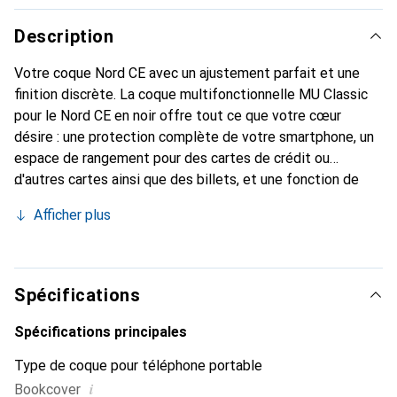
Description
Votre coque Nord CE avec un ajustement parfait et une
finition discrète. La coque multifonctionnelle MU Classic
pour le Nord CE en noir offre tout ce que votre cœur
désire : une protection complète de votre smartphone, un
espace de rangement pour des cartes de crédit ou
d'autres cartes ainsi que des billets, et une fonction de
support intégrée. Vous pouvez ainsi positionner votre
Afficher plus
Nord CE en toute sécurité et regarder des vidéos
confortablement. En plus de ces fonctionnalités, cette
coque en livre noire confère à votre smartphone un aspect
classique en cuir. Grâce à la fermeture magnétique, cette
Spécifications
coque Nord CE protège votre appareil dans toutes les
situations. Néanmoins, toutes les fonctions de votre
Spécifications principales
smartphone restent accessibles, et il est également
Type de coque pour téléphone portable
possible de téléphoner sans problème avec la coque
i
Bookcover
fermée.