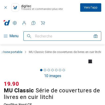
digitec
Vers l'app
Trouvez et commandez plus vite
Paramètres
Compte client
Listes de comparaison
Listes d'envies
Panier
Navigation par catégorie
Menu
Recherche
léphone portable
MU Classic Série de couvertures de livres en cuir litchi
10 images
CHF
19.90
MU Classic
Série de couvertures de
livres en cuir litchi
OnePlus Nord CE