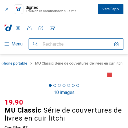
digitec
Vers l'app
Trouvez et commandez plus vite
Paramètres
Compte client
Listes de comparaison
Listes d'envies
Panier
Navigation par catégorie
Menu
Recherche
léphone portable
MU Classic Série de couvertures de livres en cuir litchi
10 images
CHF
19.90
MU Classic
Série de couvertures de
livres en cuir litchi
OnePlus 8T