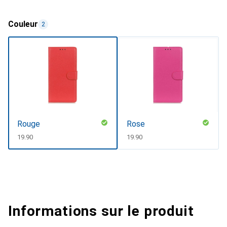
Couleur
2
Rouge
Rose
CHF
19.90
CHF
19.90
Informations sur le produit