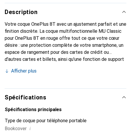
Description
Votre coque OnePlus 8T avec un ajustement parfait et une
finition discrète. La coque multifonctionnelle MU Classic
pour OnePlus 8T en rouge offre tout ce que votre cœur
désire : une protection complète de votre smartphone, un
espace de rangement pour des cartes de crédit ou
d'autres cartes et billets, ainsi qu'une fonction de support
intégrée. Vous pouvez ainsi positionner votre OnePlus 8T
Afficher plus
en toute sécurité et regarder des vidéos confortablement.
En plus de ces fonctionnalités, cette coque livre en rouge
confère à votre smartphone un look classique en cuir.
Grâce à la fermeture magnétique, cette coque OnePlus 8T
Spécifications
protège votre appareil dans toutes les situations.
Néanmoins, toutes les fonctions de votre smartphone
Spécifications principales
restent accessibles et il est également possible de
Type de coque pour téléphone portable
téléphoner sans problème avec la coque fermée.
i
Bookcover