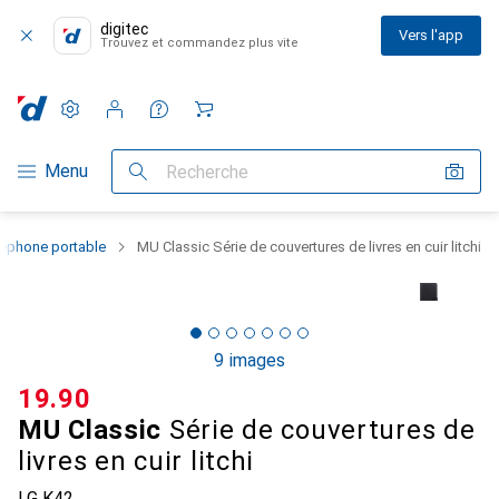
digitec
Vers l'app
Trouvez et commandez plus vite
Paramètres
Compte client
Listes de comparaison
Listes d'envies
Panier
Navigation par catégorie
Menu
Recherche
léphone portable
MU Classic Série de couvertures de livres en cuir litchi
9 images
CHF
19.90
MU Classic
Série de couvertures de
livres en cuir litchi
LG K42