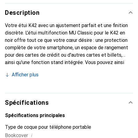
Description
Votre étui K42 avec un ajustement parfait et une finition
discrète. L'étui multifonction MU Classic pour le K42 en
noir offre tout ce que votre cœur désire : une protection
complète de votre smartphone, un espace de rangement
pour des cartes de crédit ou d'autres cartes et billets,
ainsi qu'une fonction stand intégrée. Vous pouvez ainsi
positionner votre K42 en toute sécurité et regarder des
Afficher plus
vidéos confortablement. En plus de ces fonctionnalités,
cette housse de livre noire donne à votre smartphone un
aspect classique en cuir. Grâce à la fermeture magnétique,
cet étui K42 protège votre appareil dans toutes les
Spécifications
situations. De plus, toutes les fonctions de votre
smartphone restent accessibles, et il est possible de
Spécifications principales
passer des appels sans problème même avec l'étui fermé.
Type de coque pour téléphone portable
i
Bookcover