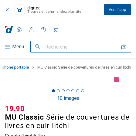
digitec
Vers l'app
Trouvez et commandez plus vite
Paramètres
Compte client
Listes de comparaison
Listes d'envies
Panier
Navigation par catégorie
Menu
Recherche
léphone portable
MU Classic Série de couvertures de livres en cuir litchi
10 images
CHF
19.90
MU Classic
Série de couvertures de
livres en cuir litchi
Google Pixel 6 Pro