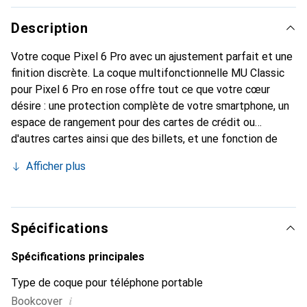
Description
Votre coque Pixel 6 Pro avec un ajustement parfait et une
finition discrète. La coque multifonctionnelle MU Classic
pour Pixel 6 Pro en rose offre tout ce que votre cœur
désire : une protection complète de votre smartphone, un
espace de rangement pour des cartes de crédit ou
d'autres cartes ainsi que des billets, et une fonction de
support intégrée. Vous pouvez ainsi positionner votre
Afficher plus
Pixel 6 Pro en toute sécurité et regarder des vidéos
confortablement. En plus de ces fonctionnalités, cette
housse en livre rose donne à votre smartphone un aspect
classique en cuir. Grâce à la fermeture magnétique, cette
Spécifications
coque Pixel 6 Pro protège votre appareil dans toutes les
situations. Néanmoins, toutes les fonctions de votre
Spécifications principales
smartphone restent intactes, et il est également possible
Type de coque pour téléphone portable
de téléphoner sans problème avec la coque fermée.
i
Bookcover