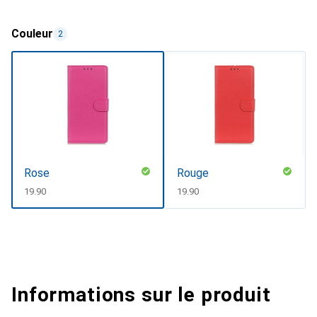
Couleur
2
Rose
Rouge
CHF
19.90
CHF
19.90
Informations sur le produit