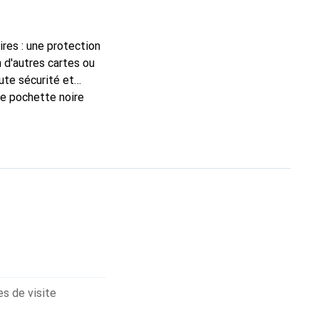
ires : une protection
 d'autres cartes ou
oute sécurité et
te pochette noire
te housse Find X5
rtphone restent bien
se est fermée.
s de visite