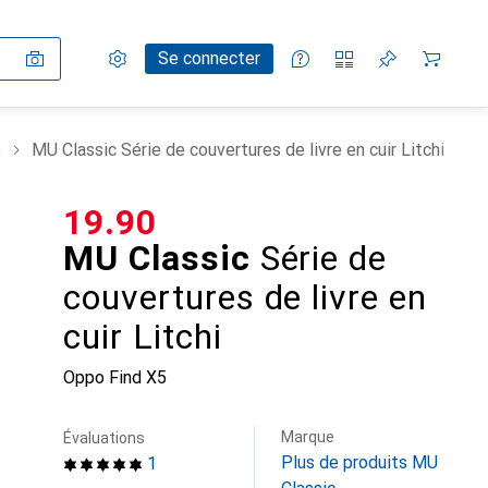
Paramètres
Compte client
Listes de comparaison
Listes d'envies
Panier
Se connecter
e
MU Classic Série de couvertures de livre en cuir Litchi
CHF
19.90
MU Classic
Série de
couvertures de livre en
cuir Litchi
Oppo Find X5
Marque
Évaluations
Plus de produits MU
1