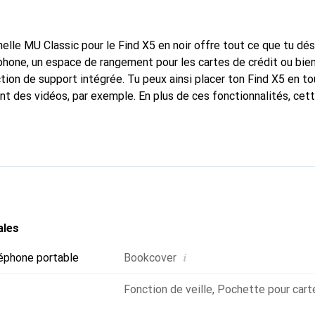
elle MU Classic pour le Find X5 en noir offre tout ce que tu dés
one, un espace de rangement pour les cartes de crédit ou bien
nction de support intégrée. Tu peux ainsi placer ton Find X5 en t
t des vidéos, par exemple. En plus de ces fonctionnalités, cet
e un look cuir classique. Grâce à la fermeture magnétique, cet
s toutes les situations - mais toutes les fonctions de ton sma
 est possible de téléphoner sans problème même lorsque la hous
ales
i
éphone portable
Bookcover
Fonction de veille
,
Pochette pour carte