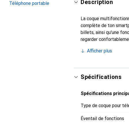
Description
Téléphone portable
La coque multifonctionn
complète de ton smartph
billets, ainsi qu'une fo
regarder confortablemen
confère à ton smartphon
Afficher plus
protège ton Find X5 dan
entendu intactes et il
Spécifications
Spécifications princip
Type de coque pour tél
Éventail de fonctions