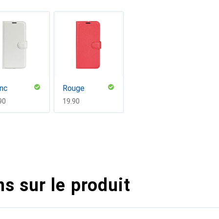
nc
Rouge
F
90
CHF
19.90
s sur le produit