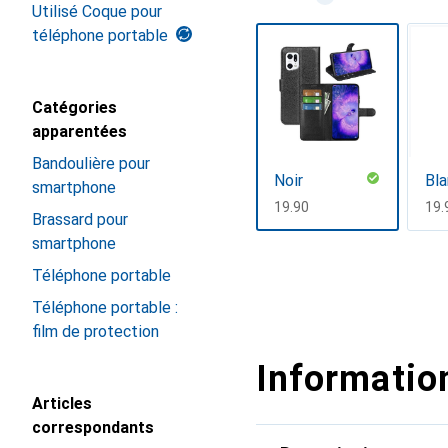
Utilisé Coque pour
téléphone portable
Catégories
apparentées
Bandoulière pour
Noir
Bla
smartphone
CHF
19.90
CH
19.
Brassard pour
smartphone
Afficher plus
Téléphone portable
Téléphone portable :
film de protection
Information
Articles
correspondants