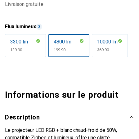
livraison gratuite
Flux lumineux
3
3300 lm
4800 lm
10000 lm
CHF
139.90
CHF
199.90
CHF
369.90
Informations sur le produit
Description
Le projecteur LED RGB + blanc chaud-froid de 50W,
compatible Zigbee et lumineux, offre une clarté