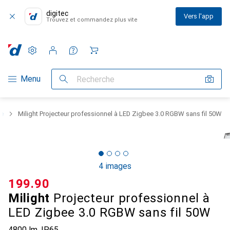
digitec
Vers l'app
Trouvez et commandez plus vite
Paramètres
Compte client
Listes de comparaison
Listes d'envies
Panier
Navigation par catégorie
Menu
Recherche
re
Milight Projecteur professionnel à LED Zigbee 3.0 RGBW sans fil 50W
4 images
CHF
199.90
Milight
Projecteur professionnel à
LED Zigbee 3.0 RGBW sans fil 50W
4800 lm, IP65