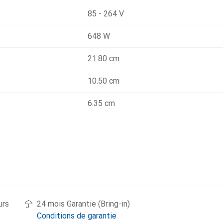
85 - 264 V
648 W
21.80 cm
10.50 cm
6.35 cm
urs
24 mois Garantie (Bring-in)
Conditions de garantie