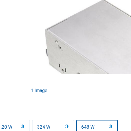
1 Image
1.20 W
324 W
648 W