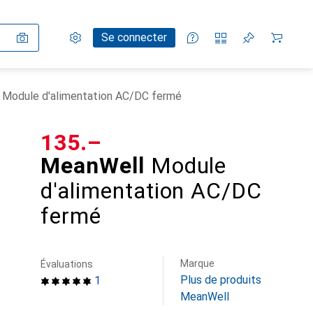
Paramètres
Compte client
Listes de comparaison
Listes d'envies
Panier
Se connecter
Module d'alimentation AC/DC fermé
CHF
135.–
MeanWell
Module
d'alimentation AC/DC
fermé
Marque
Évaluations
Plus de produits
1
MeanWell