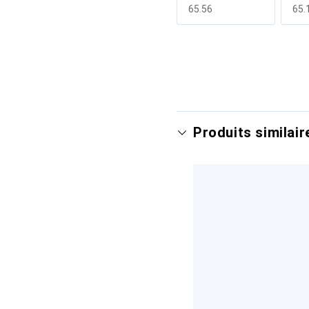
CHF
65.56
CH
65.
Afficher plus
Produits similair