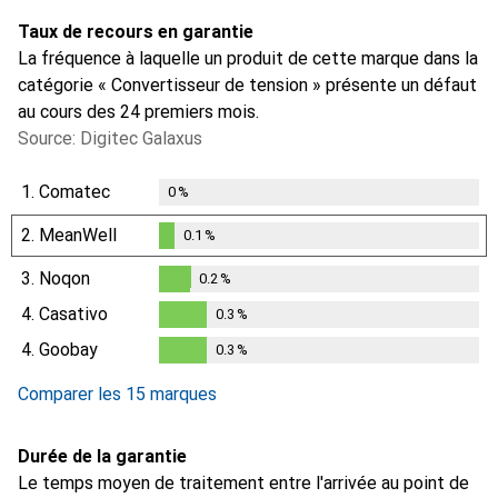
Taux de recours en garantie
La fréquence à laquelle un produit de cette marque dans la
catégorie « Convertisseur de tension » présente un défaut
au cours des 24 premiers mois.
Source: Digitec Galaxus
1.
Comatec
0
%
2.
MeanWell
0.1
%
0.1
%
3.
Noqon
0.2
%
0.2
%
4.
Casativo
0.3
%
0.3
%
4.
Goobay
0.3
%
0.3
%
Comparer les 15 marques
Durée de la garantie
Le temps moyen de traitement entre l'arrivée au point de