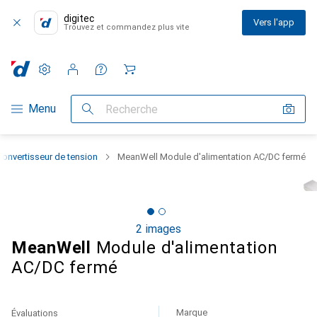
digitec
Vers l'app
Trouvez et commandez plus vite
Paramètres
Compte client
Listes de comparaison
Listes d'envies
Panier
Navigation par catégorie
Menu
Recherche
Convertisseur de tension
MeanWell Module d'alimentation AC/DC fermé
2 images
MeanWell
Module d'alimentation
AC/DC fermé
Marque
Évaluations