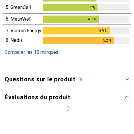
5.
GreenCell
4
%
4
%
6.
MeanWell
4.1
%
4.1
%
7.
Victron Energy
4.9
%
4.9
%
8.
Nedis
5.2
%
5.2
%
Comparer les 15 marques
Questions sur le produit
0
Évaluations du produit