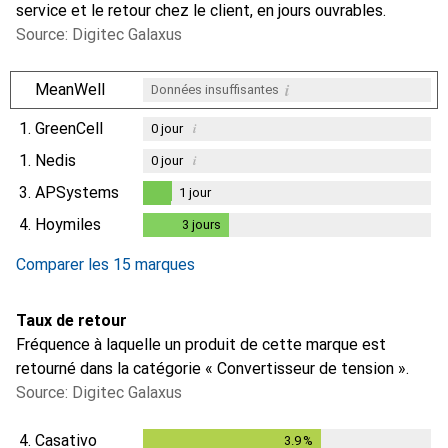
service et le retour chez le client, en jours ouvrables.
Source: Digitec Galaxus
i
MeanWell
Données insuffisantes
1.
GreenCell
i
0
jour
1.
Nedis
i
0
jour
3.
APSystems
1
jour
1
jour
4.
Hoymiles
3
jours
3
jours
Comparer les 15 marques
Taux de retour
Fréquence à laquelle un produit de cette marque est
retourné dans la catégorie « Convertisseur de tension ».
Source: Digitec Galaxus
4.
Casativo
3.9
%
3.9
%