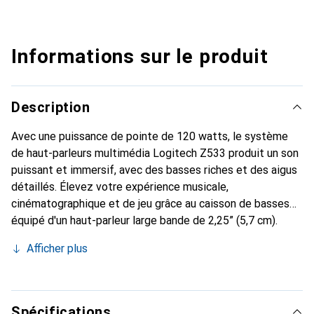
Informations sur le produit
Description
Avec une puissance de pointe de 120 watts, le système
de haut-parleurs multimédia Logitech Z533 produit un son
puissant et immersif, avec des basses riches et des aigus
détaillés. Élevez votre expérience musicale,
cinématographique et de jeu grâce au caisson de basses
équipé d'un haut-parleur large bande de 2,25” (5,7 cm).
Ajustez votre son facilement via la télécommande filaire,
Afficher plus
qui offre des commandes pour allumer l'appareil ainsi que
pour régler le volume et les basses. Il dispose également
d'une prise casque et d'une entrée supplémentaire de 3,5
mm. Grâce à ses différentes options de connexion, sous
Spécifications