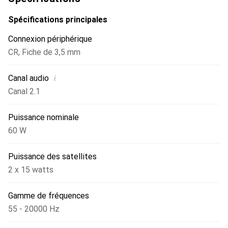
forme d'entrées 3,5 mm et RCA, vous pouvez facilement
brancher presque n'importe quel appareil doté d'une sortie
Spécifications principales
audio : ordinateur, tablette, smartphone - même la
Connexion périphérique
télévision.
CR
,
Fiche de 3,5 mm
i
Canal audio
Canal 2.1
Puissance nominale
60 W
Puissance des satellites
2 x 15 watts
Gamme de fréquences
55 - 20000 Hz