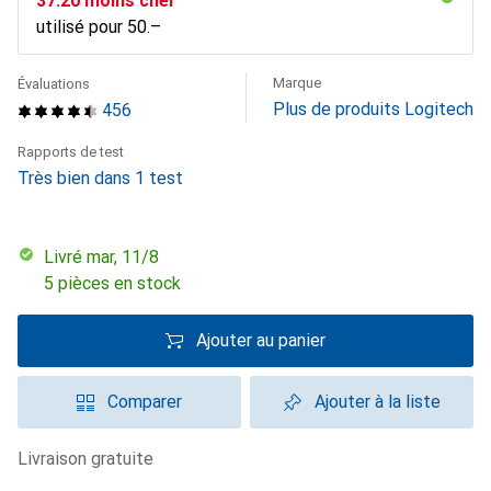
CHF
37.20
moins cher
utilisé pour
CHF
50.–
Marque
Évaluations
Plus de produits Logitech
456
Rapports de test
Très bien dans 1 test
Livré mar, 11/8
5 pièces en stock
Ajouter au panier
Comparer
Ajouter à la liste
livraison gratuite