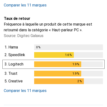
Comparer les 11 marques
Taux de retour
Fréquence à laquelle un produit de cette marque est
retourné dans la catégorie « Haut-parleur PC ».
Source: Digitec Galaxus
1.
Hama
0
%
2.
Speedlink
1.6
%
1.6
%
3.
Logitech
1.9
%
1.9
%
3.
Trust
1.9
%
1.9
%
5.
Creative
2
%
2
%
Comparer les 11 marques