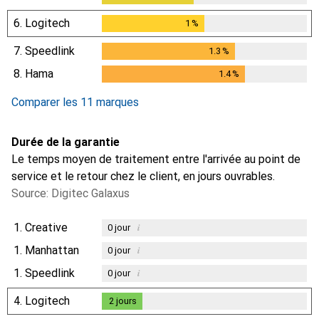
6.
Logitech
1
%
1
%
7.
Speedlink
1.3
%
1.3
%
8.
Hama
1.4
%
1.4
%
Comparer les 11 marques
Durée de la garantie
Le temps moyen de traitement entre l'arrivée au point de
service et le retour chez le client, en jours ouvrables.
Source: Digitec Galaxus
1.
Creative
i
0
jour
1.
Manhattan
i
0
jour
1.
Speedlink
i
0
jour
4.
Logitech
2
jours
2
jours