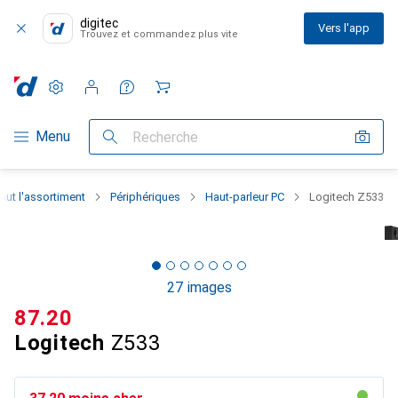
digitec
Vers l'app
Trouvez et commandez plus vite
Paramètres
Compte client
Listes de comparaison
Listes d'envies
Panier
Navigation par catégorie
Menu
Recherche
out l'assortiment
Périphériques
Haut-parleur PC
Logitech Z533
27 images
CHF
87.20
Logitech
Z533