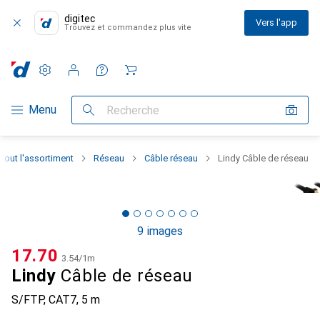
digitec
Vers l'app
Trouvez et commandez plus vite
Paramètres
Compte client
Listes de comparaison
Listes d'envies
Panier
Navigation par catégorie
Menu
Recherche
Tout l'assortiment
Réseau
Câble réseau
Lindy Câble de réseau
9 images
CHF
17.70
CHF
3.54
/
1m
Lindy
Câble de réseau
S/FTP, CAT7, 5 m