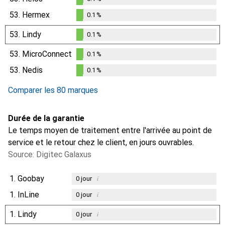
0.1
%
53.
Hermex
0.1
%
0.1
%
53.
Lindy
0.1
%
0.1
%
53.
MicroConnect
0.1
%
0.1
%
53.
Nedis
0.1
%
0.1
%
Comparer les 80 marques
Durée de la garantie
Le temps moyen de traitement entre l'arrivée au point de
service et le retour chez le client, en jours ouvrables.
Source: Digitec Galaxus
1.
Goobay
i
0
jour
1.
InLine
i
0
jour
1.
Lindy
i
0
jour