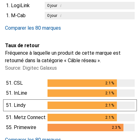
1.
LogiLink
i
0
jour
1.
M-Cab
i
0
jour
Comparer les 80 marques
Taux de retour
Fréquence à laquelle un produit de cette marque est
retourné dans la catégorie « Câble réseau ».
Source: Digitec Galaxus
51.
CSL
2.1
%
2.1
%
51.
InLine
2.1
%
2.1
%
51.
Lindy
2.1
%
2.1
%
51.
Metz Connect
2.1
%
2.1
%
55.
Primewire
2.3
%
2.3
%
Comparer les 80 marques