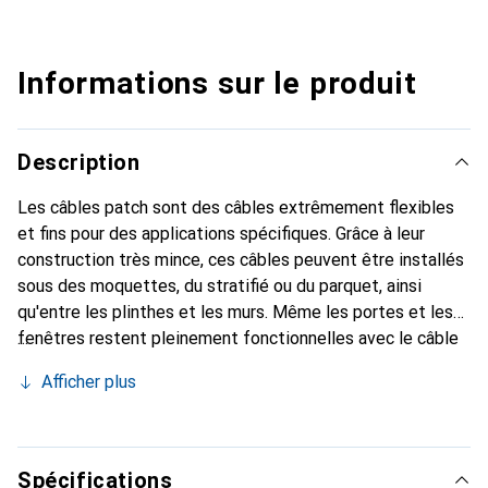
Informations sur le produit
Description
Les câbles patch sont des câbles extrêmement flexibles
et fins pour des applications spécifiques. Grâce à leur
construction très mince, ces câbles peuvent être installés
sous des moquettes, du stratifié ou du parquet, ainsi
qu'entre les plinthes et les murs. Même les portes et les
fenêtres restent pleinement fonctionnelles avec le câble
installé. Veuillez noter : ces câbles utilisent des câbles
Afficher plus
bruts Cat.7 (600 MHz) et des connecteurs Cat.6A. Pour
des raisons légales, l'impression sur le câble doit donc
indiquer "Cat.6A S/FTP patch cords with 600MHz raw
cable".
Spécifications