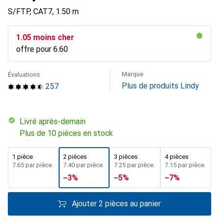
S/FTP, CAT7, 1.50 m
CHF
1.05
moins cher
offre pour
CHF
6.60
Marque
Évaluations
Plus de produits Lindy
257
Livré après-demain
Plus de 10 pièces en stock
1 pièce
2 pièces
3 pièces
4 pièces
CHF
7.65
par pièce
CHF
7.40
par pièce
CHF
7.25
par pièce
CHF
7.15
par pièce
−
3
%
−
5
%
−
7
%
Ajouter 2 pièces au panier