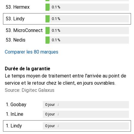
0.1
%
53.
Hermex
0.1
%
0.1
%
53.
Lindy
0.1
%
0.1
%
53.
MicroConnect
0.1
%
0.1
%
53.
Nedis
0.1
%
0.1
%
Comparer les 80 marques
Durée de la garantie
Le temps moyen de traitement entre l'arrivée au point de
service et le retour chez le client, en jours ouvrables.
Source: Digitec Galaxus
1.
Goobay
i
0
jour
1.
InLine
i
0
jour
1.
Lindy
i
0
jour