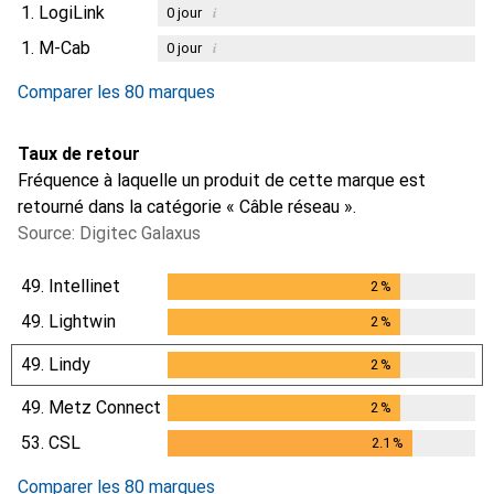
1.
LogiLink
i
0
jour
1.
M-Cab
i
0
jour
Comparer les 80 marques
Taux de retour
Fréquence à laquelle un produit de cette marque est
retourné dans la catégorie « Câble réseau ».
Source: Digitec Galaxus
49.
Intellinet
2
%
2
%
49.
Lightwin
2
%
2
%
49.
Lindy
2
%
2
%
49.
Metz Connect
2
%
2
%
53.
CSL
2.1
%
2.1
%
Comparer les 80 marques