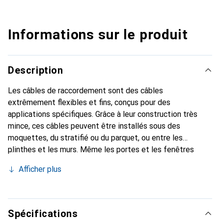
Informations sur le produit
Description
Les câbles de raccordement sont des câbles
extrêmement flexibles et fins, conçus pour des
applications spécifiques. Grâce à leur construction très
mince, ces câbles peuvent être installés sous des
moquettes, du stratifié ou du parquet, ou entre les
plinthes et les murs. Même les portes et les fenêtres
restent pleinement fonctionnelles avec un câble installé.
Afficher plus
Veuillez noter : ces câbles utilisent des câbles bruts Cat.7
(600 MHz) et des connecteurs Cat.6A. Pour des raisons
légales, l'impression sur le câble doit donc indiquer "Câbles
de raccordement S/FTP Cat.6A avec câble brut 600MHz".
Spécifications