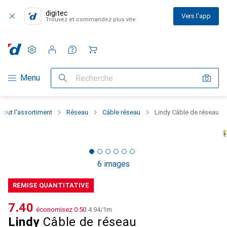
digitec
Vers l'app
Trouvez et commandez plus vite
Paramètres
Compte client
Listes de comparaison
Listes d'envies
Panier
Navigation par catégorie
Menu
Recherche
Tout l'assortiment
Réseau
Câble réseau
Lindy Câble de réseau
6 images
REMISE QUANTITATIVE
CHF
7.40
économisez
CHF
0.50
CHF
4.94
/
1m
Lindy
Câble de réseau