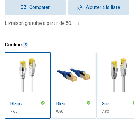
Comparer
Ajouter à la liste
i
Livraison gratuite à partir de 50.–
Couleur
5
Blanc
Bleu
Gris
CHF
7.65
CHF
9.50
CHF
7.80