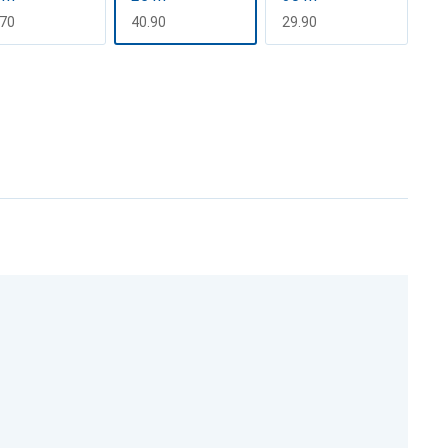
F
.70
CHF
40.90
CHF
29.90