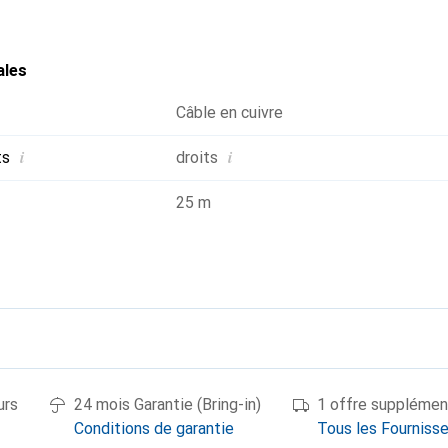
ales
Câble en cuivre
i
i
ts
droits
25 m
urs
24 mois Garantie (Bring-in)
1 offre supplémen
Conditions de garantie
Tous les Fourniss