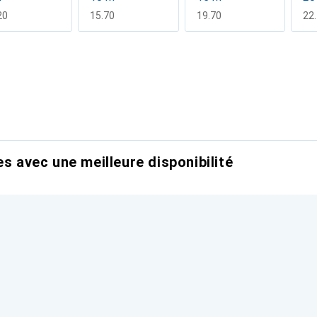
F
20
CHF
15.70
CHF
19.70
CH
22
 m
F
90
es avec une meilleure disponibilité