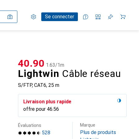
Paramètres
Compte client
Listes de comparaison
Listes d'envies
Panier
Se connecter
CHF
40.90
CHF
1.63
/
1m
Lightwin
Câble réseau
S/FTP, CAT6, 25 m
Livraison plus rapide
offre pour
CHF
46.56
Marque
Évaluations
Plus de produits
528