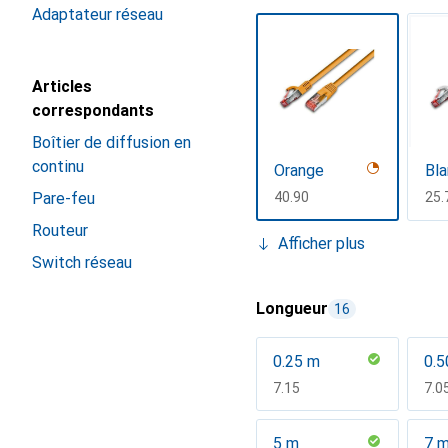
Adaptateur réseau
Articles
correspondants
Boîtier de diffusion en
continu
Orange
Bla
Pare-feu
CHF
40.90
CH
25.
Routeur
Afficher plus
Switch réseau
Longueur
16
0.25 m
0.5
Pink
Ro
CHF
7.15
CH
7.0
CHF
26.70
CH
26.
5 m
7 