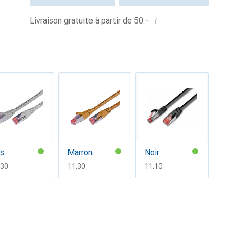
i
Livraison gratuite à partir de 50.–
is
Marron
Noir
F
.30
CHF
11.30
CHF
11.10