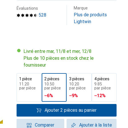
Marque
Évaluations
Plus de produits
528
Lightwin
Livré entre mar, 11/8 et mer, 12/8
Plus de 10 pièces en stock chez le
fournisseur
1 pièce
2 pièces
3 pièces
4 pièces
CHF
11.20
CHF
10.50
CHF
10.20
CHF
9.85
par pièce
par pièce
par pièce
par pièce
−
6
%
−
9
%
−
12
%
Ajouter 2 pièces au panier
Comparer
Ajouter à la liste