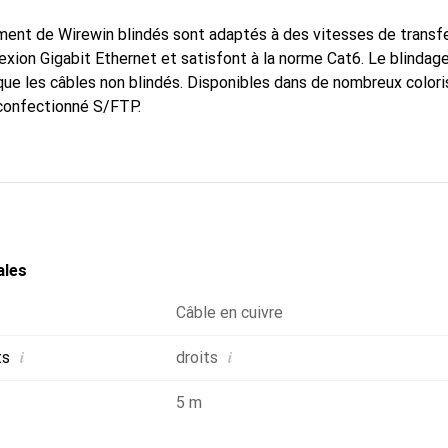
ment de Wirewin blindés sont adaptés à des vitesses de transf
xion Gigabit Ethernet et satisfont à la norme Cat6. Le blindage
ue les câbles non blindés. Disponibles dans de nombreux colori
 confectionné S/FTP.
ales
Câble en cuivre
i
i
ts
droits
5 m