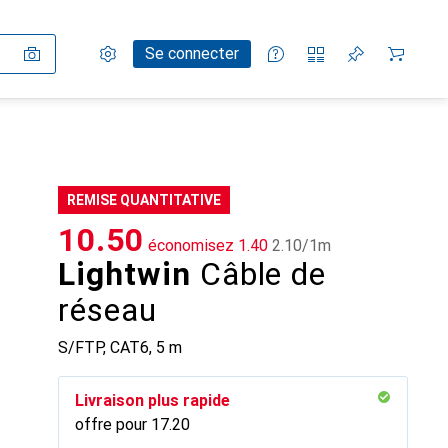
Paramètres
Compte client
Listes de comparaison
Listes d'envies
Panier
Se connecter
REMISE QUANTITATIVE
CHF
10.50
économisez
CHF
1.40
CHF
2.10
/
1m
Lightwin
Câble de
réseau
S/FTP, CAT6, 5 m
Livraison plus rapide
offre pour
CHF
17.20