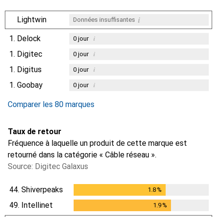
i
Lightwin
Données insuffisantes
1.
Delock
i
0
jour
1.
Digitec
i
0
jour
1.
Digitus
i
0
jour
1.
Goobay
i
0
jour
Comparer les 80 marques
Taux de retour
Fréquence à laquelle un produit de cette marque est
retourné dans la catégorie « Câble réseau ».
Source: Digitec Galaxus
44.
Shiverpeaks
1.8
%
1.8
%
49.
Intellinet
1.9
%
1.9
%