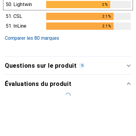
50.
Lightwin
2
%
2
%
51.
CSL
2.1
%
2.1
%
51.
InLine
2.1
%
2.1
%
Comparer les 80 marques
Questions sur le produit
9
Évaluations du produit