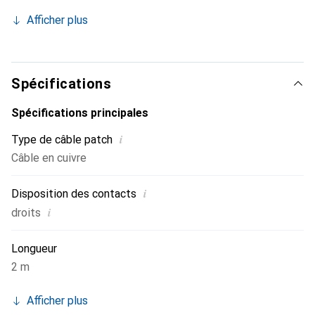
une fréquence de fonctionnement allant jusqu'à 250 MHz.
Afficher plus
Les domaines d'application des câbles de catégorie 6
incluent la transmission vocale, multimédia et de données
ainsi que les réseaux ATM.
Spécifications
Spécifications principales
i
Type de câble patch
Câble en cuivre
i
Disposition des contacts
i
droits
Longueur
2 m
Afficher plus