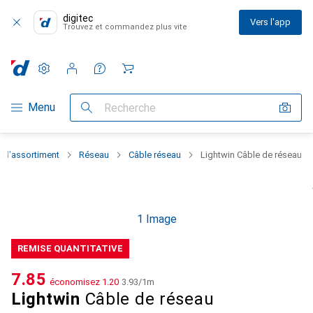
digitec
Vers l'app
Trouvez et commandez plus vite
Paramètres
Compte client
Listes de comparaison
Listes d'envies
Panier
Navigation par catégorie
Menu
Recherche
t l'assortiment
Réseau
Câble réseau
Lightwin Câble de réseau
1 Image
REMISE QUANTITATIVE
CHF
7.85
économisez
CHF
1.20
CHF
3.93
/
1m
Lightwin
Câble de réseau