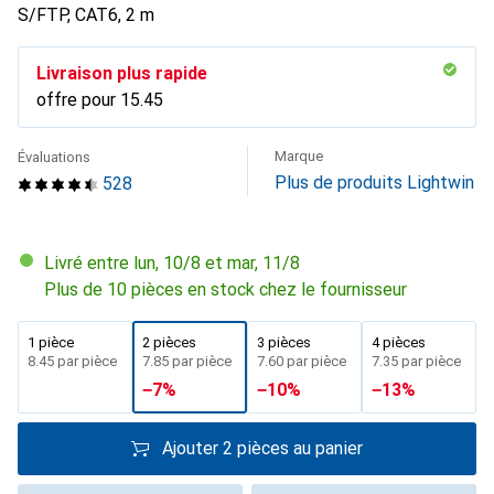
S/FTP, CAT6, 2 m
Livraison plus rapide
offre pour
CHF
15.45
Marque
Évaluations
Plus de produits Lightwin
528
Livré entre lun, 10/8 et mar, 11/8
Plus de 10 pièces en stock chez le fournisseur
1 pièce
2 pièces
3 pièces
4 pièces
CHF
8.45
par pièce
CHF
7.85
par pièce
CHF
7.60
par pièce
CHF
7.35
par pièce
−
7
%
−
10
%
−
13
%
Ajouter 2 pièces au panier