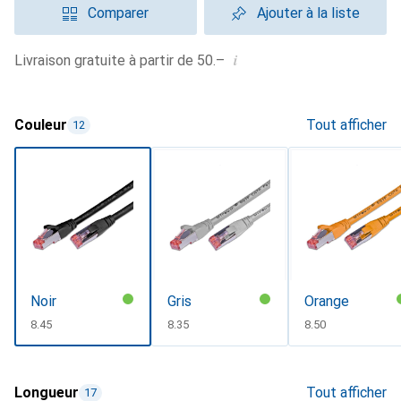
Comparer
Ajouter à la liste
i
Livraison gratuite à partir de 50.–
Couleur
Tout afficher
12
Noir
Gris
Orange
CHF
8.45
CHF
8.35
CHF
8.50
Longueur
Tout afficher
17