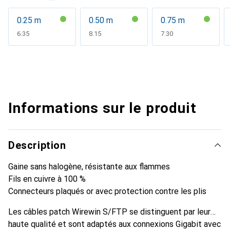
0.25 m
0.50 m
0.75 m
CHF
6.35
CHF
8.15
CHF
7.30
Informations sur le produit
Description
Gaine sans halogène, résistante aux flammes
Fils en cuivre à 100 %
Connecteurs plaqués or avec protection contre les plis
Les câbles patch Wirewin S/FTP se distinguent par leur
haute qualité et sont adaptés aux connexions Gigabit avec