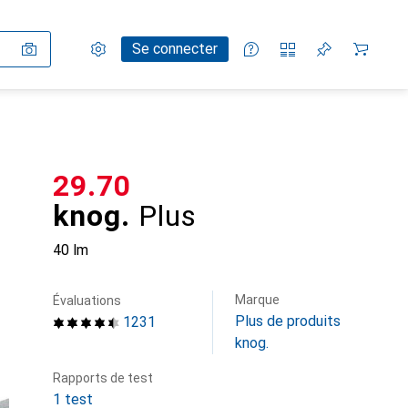
Paramètres
Compte client
Listes de comparaison
Listes d'envies
Panier
Se connecter
CHF
29.70
knog.
Plus
40 lm
Marque
Évaluations
Plus de produits
1231
knog.
Rapports de test
1 test