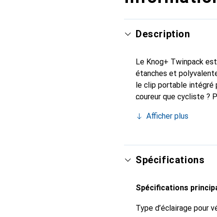
Description
Le Knog+ Twinpack est 
étanches et polyvalentes
le clip portable intégr
coureur que cycliste ? 
vous suffit de fixer la 
Afficher plus
bandeau. Avec une puiss
Eco-Flash, la lampe Plus
de la route et coureurs 
Spécifications
Spécifications princip
Type d’éclairage pour v