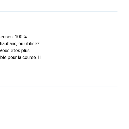
neuses, 100 %
haubans, ou utilisez
 Vous êtes plus
e pour la course. Il
haussettes ou votre
0 heures en mode
 cyclistes, usagers