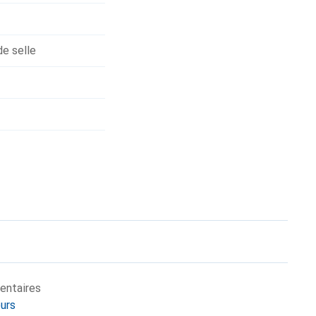
de selle
entaires
eurs