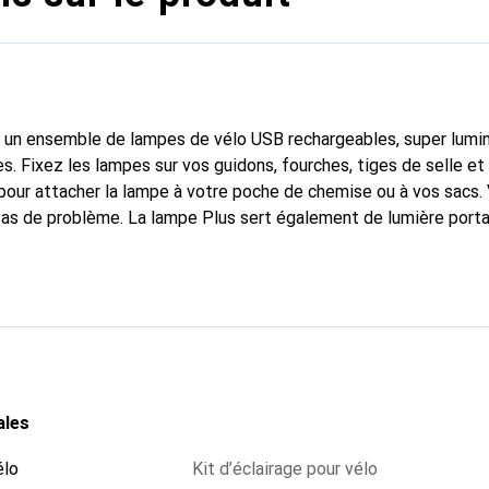
un ensemble de lampes de vélo USB rechargeables, super lumi
. Fixez les lampes sur vos guidons, fourches, tiges de selle et 
é pour attacher la lampe à votre poche de chemise ou à vos sacs.
Pas de problème. La lampe Plus sert également de lumière portabl
lumière avec le clip intégré à votre t-shirt, votre pantalon, vos c
ance de 20 lumens à l'arrière et une autonomie allant jusqu'à 2
 vous assure d'être bien visible toute la nuit par tous les autres
de sentiers.
ales
élo
Kit d’éclairage pour vélo