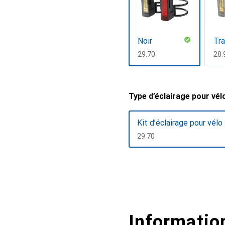
Noir
Tra
CHF
29.70
CH
28.
Afficher plus
Type d’éclairage pour vél
Kit d’éclairage pour vélo
CHF
29.70
Afficher plus
Information