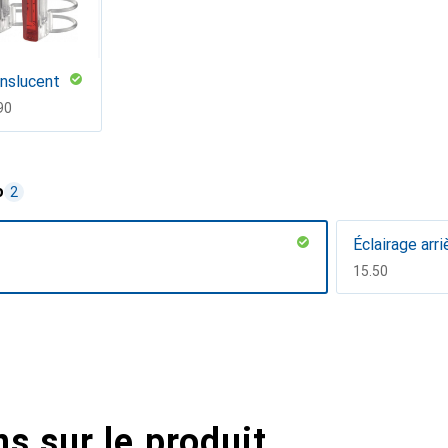
nslucent
F
90
o
2
Éclairage arri
CHF
15.50
s sur le produit