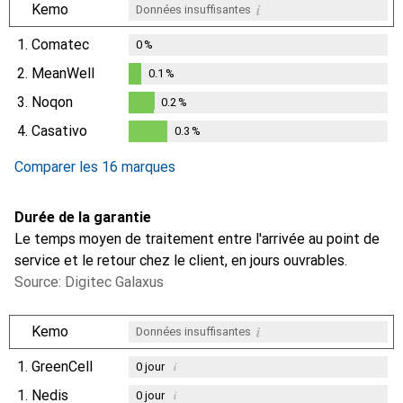
i
Kemo
Données insuffisantes
1.
Comatec
0
%
2.
MeanWell
0.1
%
0.1
%
3.
Noqon
0.2
%
0.2
%
4.
Casativo
0.3
%
0.3
%
Comparer les 16 marques
Durée de la garantie
Le temps moyen de traitement entre l'arrivée au point de
service et le retour chez le client, en jours ouvrables.
Source: Digitec Galaxus
i
Kemo
Données insuffisantes
1.
GreenCell
i
0
jour
1.
Nedis
i
0
jour