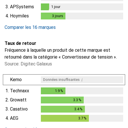
3.
APSystems
1
jour
1
jour
4.
Hoymiles
3
jours
3
jours
Comparer les 16 marques
Taux de retour
Fréquence à laquelle un produit de cette marque est
retourné dans la catégorie « Convertisseur de tension ».
Source: Digitec Galaxus
i
Kemo
Données insuffisantes
1.
Technaxx
1.9
%
1.9
%
2.
Growatt
3.3
%
3.3
%
3.
Casativo
3.4
%
3.4
%
4.
AEG
3.7
%
3.7
%