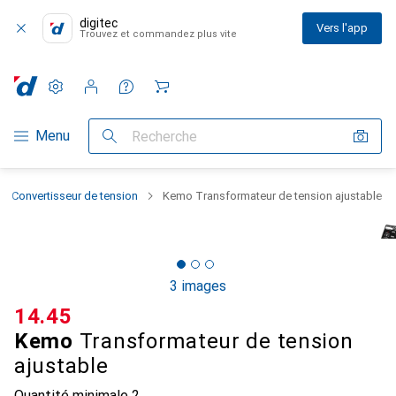
digitec
Vers l'app
Trouvez et commandez plus vite
Paramètres
Compte client
Listes de comparaison
Listes d'envies
Panier
Navigation par catégorie
Menu
Recherche
Convertisseur de tension
Kemo Transformateur de tension ajustable
3 images
CHF
14.45
Kemo
Transformateur de tension
ajustable
Quantité minimale
2