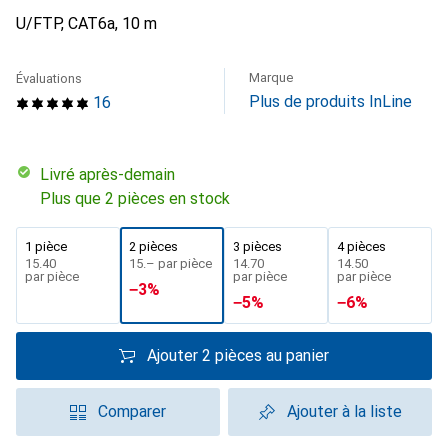
U/FTP, CAT6a, 10 m
Marque
Évaluations
Plus de produits InLine
16
Livré après-demain
Plus que 2 pièces en stock
1 pièce
2 pièces
3 pièces
4 pièces
CHF
15.40
CHF
15.–
par pièce
CHF
14.70
CHF
14.50
par pièce
par pièce
par pièce
−
3
%
−
5
%
−
6
%
Ajouter 2 pièces au panier
Comparer
Ajouter à la liste