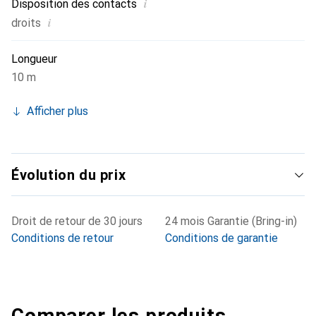
i
Disposition des contacts
extrémité sont standardisés et garantissent une
i
droits
connexion facile aux équipements réseau.
Longueur
10 m
Afficher plus
Évolution du prix
Droit de retour de 30 jours
24 mois Garantie (Bring-in)
Conditions de retour
Conditions de garantie
Comparer les produits