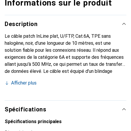
Informations sur le produit
Description
Le câble patch InLine plat, U/FTP, Cat.6A, TPE sans
halogène, noir, d'une longueur de 10 mètres, est une
solution fiable pour les connexions réseau. Il répond aux
exigences de la catégorie 6A et supporte des fréquences
allant jusqu'à 500 MHz, ce qui permet un taux de transfert
de données élevé. Le câble est équipé d'un blindage
U/FTP qui garantit une meilleure qualité de signal en
Afficher plus
minimisant les interférences électromagnétiques.
L'utilisation de conducteurs entièrement en cuivre garantit
des performances et une durabilité optimales. La
conception plate du câble permet une installation facile,
Spécifications
notamment dans les espaces restreints ou sous les tapis.
De plus, le câble est sans halogène, ce qui en fait un choix
Spécifications principales
plus écologique. Les connecteurs RJ-45 à chaque