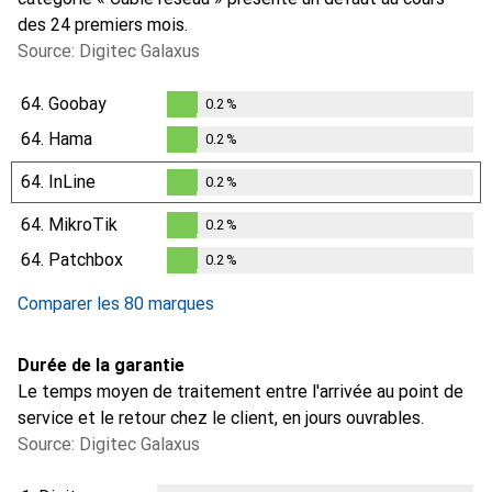
des 24 premiers mois.
Source: Digitec Galaxus
64.
Goobay
0.2
%
0.2
%
64.
Hama
0.2
%
0.2
%
64.
InLine
0.2
%
0.2
%
64.
MikroTik
0.2
%
0.2
%
64.
Patchbox
0.2
%
0.2
%
Comparer les 80 marques
Durée de la garantie
Le temps moyen de traitement entre l'arrivée au point de
service et le retour chez le client, en jours ouvrables.
Source: Digitec Galaxus