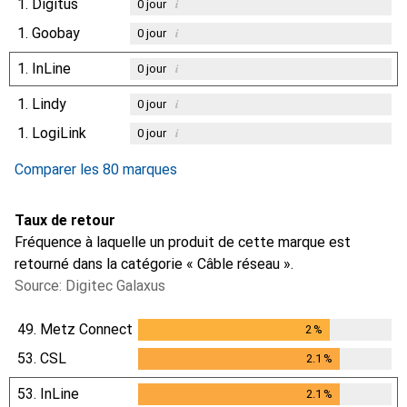
1.
Digitus
i
0
jour
1.
Goobay
i
0
jour
1.
InLine
i
0
jour
1.
Lindy
i
0
jour
1.
LogiLink
i
0
jour
Comparer les 80 marques
Taux de retour
Fréquence à laquelle un produit de cette marque est
retourné dans la catégorie « Câble réseau ».
Source: Digitec Galaxus
49.
Metz Connect
2
%
2
%
53.
CSL
2.1
%
2.1
%
53.
InLine
2.1
%
2.1
%