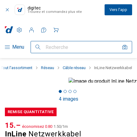
digitec
Vers l'app
Trouvez et commandez plus vite
Paramètres
Compte client
Listes de comparaison
Listes d'envies
Panier
Navigation par catégorie
Menu
Recherche
Tout l'assortiment
Réseau
Câble réseau
InLine Netzwerkkabel
4 images
REMISE QUANTITATIVE
CHF
15.–
économisez
CHF
0.80
CHF
1.50
/
1m
InLine
Netzwerkkabel