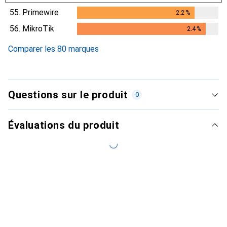
55.
Primewire
2.2
%
2.2
%
56.
MikroTik
2.4
%
2.4
%
Comparer les 80 marques
Questions sur le produit
0
Évaluations du produit