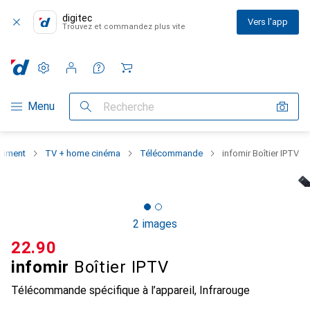
digitec
Vers l'app
Trouvez et commandez plus vite
Paramètres
Compte client
Listes de comparaison
Listes d'envies
Panier
Navigation par catégorie
Menu
Recherche
rtiment
TV + home cinéma
Télécommande
infomir Boîtier IPTV
2 images
CHF
22.90
infomir
Boîtier IPTV
Télécommande spécifique à l’appareil, Infrarouge