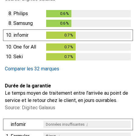
8.
Philips
0.6
%
0.6
%
8.
Samsung
0.6
%
0.6
%
10.
infomir
0.7
%
0.7
%
10.
One for All
0.7
%
0.7
%
10.
Seki
0.7
%
0.7
%
Comparer les 32 marques
Durée de la garantie
Le temps moyen de traitement entre l'arrivée au point de
service et le retour chez le client, en jours ouvrables.
Source: Digitec Galaxus
i
infomir
Données insuffisantes
i