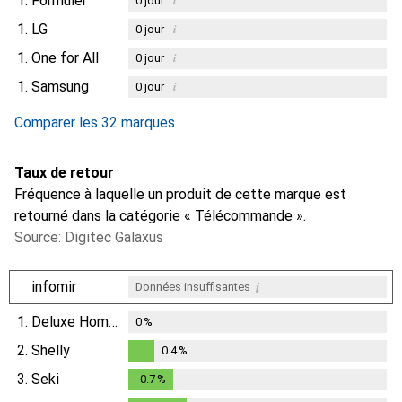
1.
Formuler
0
jour
1.
LG
i
0
jour
1.
One for All
i
0
jour
1.
Samsung
i
0
jour
Comparer les 32 marques
Taux de retour
Fréquence à laquelle un produit de cette marque est
retourné dans la catégorie « Télécommande ».
Source: Digitec Galaxus
i
infomir
Données insuffisantes
1.
Deluxe Homeart
0
%
2.
Shelly
0.4
%
0.4
%
3.
Seki
0.7
%
0.7
%