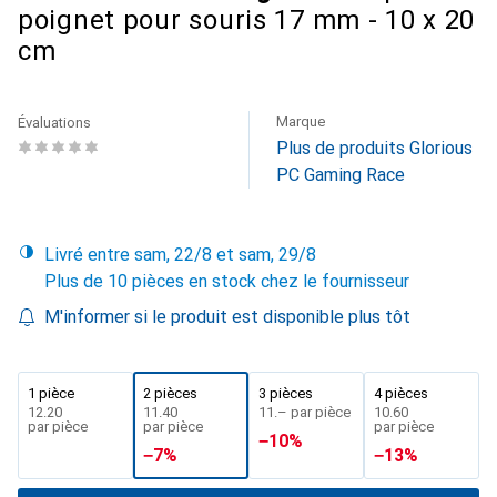
poignet pour souris 17 mm - 10 x 20
cm
Marque
Évaluations
Plus de produits Glorious
PC Gaming Race
Livré entre sam, 22/8 et sam, 29/8
Plus de 10 pièces en stock chez le fournisseur
M'informer si le produit est disponible plus tôt
1 pièce
2 pièces
3 pièces
4 pièces
CHF
12.20
CHF
11.40
CHF
11.–
par pièce
CHF
10.60
par pièce
par pièce
par pièce
−
10
%
−
7
%
−
13
%