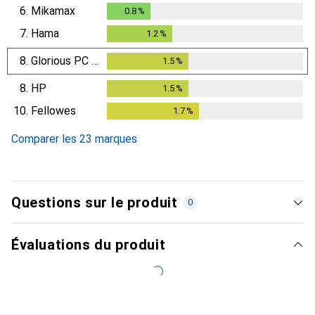
6.
Mikamax
0.8
%
0.8
%
7.
Hama
1.2
%
1.2
%
8.
Glorious PC Gaming Race
1.5
%
1.5
%
8.
HP
1.5
%
1.5
%
10.
Fellowes
1.7
%
1.7
%
Comparer les 23 marques
Questions sur le produit
0
Évaluations du produit