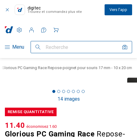
digitec
Vers l'app
Trouvez et commandez plus vite
Paramètres
Compte client
Listes de comparaison
Listes d'envies
Panier
Navigation par catégorie
Menu
Recherche
Glorious PC Gaming Race Repose-poignet pour souris 17 mm - 10 x 20 cm
14 images
REMISE QUANTITATIVE
CHF
11.40
économisez
CHF
1.60
Glorious PC Gaming Race
Repose-