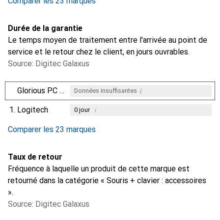
Comparer les 23 marques
Durée de la garantie
Le temps moyen de traitement entre l'arrivée au point de
service et le retour chez le client, en jours ouvrables.
Source: Digitec Galaxus
i
Glorious PC Gaming Race
Données insuffisantes
1.
Logitech
i
0
jour
i
i
i
Données insuffisantes
Données insuffisantes
Données insuffisantes
Comparer les 23 marques
Taux de retour
Fréquence à laquelle un produit de cette marque est
retourné dans la catégorie « Souris + clavier : accessoires
».
Source: Digitec Galaxus