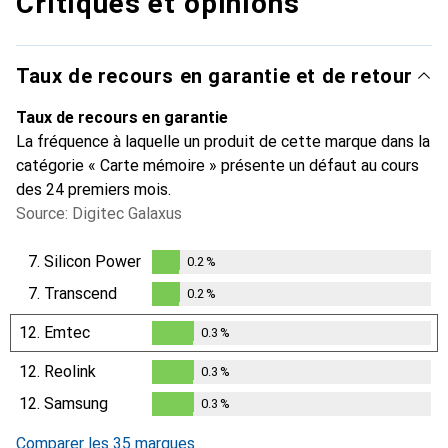
Critiques et opinions
Taux de recours en garantie et de retour
Taux de recours en garantie
La fréquence à laquelle un produit de cette marque dans la
catégorie « Carte mémoire » présente un défaut au cours
des 24 premiers mois.
Source: Digitec Galaxus
7.
Silicon Power
0.2
%
0.2
%
7.
Transcend
0.2
%
0.2
%
12.
Emtec
0.3
%
0.3
%
12.
Reolink
0.3
%
0.3
%
12.
Samsung
0.3
%
0.3
%
Comparer les 35 marques