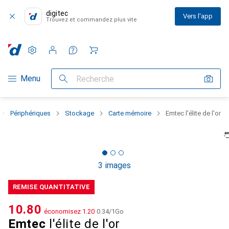
digitec
Vers l'app
Trouvez et commandez plus vite
Paramètres
Compte client
Listes de comparaison
Listes d'envies
Panier
Navigation par catégorie
Menu
Recherche
Périphériques
Stockage
Carte mémoire
Emtec l'élite de l'or
3 images
REMISE QUANTITATIVE
CHF
10.80
économisez
CHF
1.20
CHF
0.34
/
1Go
Emtec
l'élite de l'or