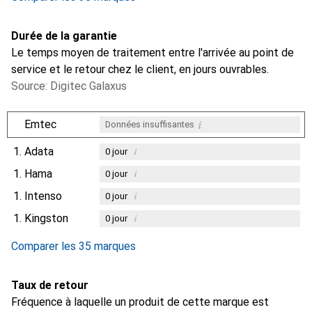
Durée de la garantie
Le temps moyen de traitement entre l'arrivée au point de
service et le retour chez le client, en jours ouvrables.
Source: Digitec Galaxus
i
Emtec
Données insuffisantes
1.
Adata
i
0
jour
1.
Hama
i
0
jour
1.
Intenso
i
0
jour
1.
Kingston
i
0
jour
Comparer les 35 marques
Taux de retour
Fréquence à laquelle un produit de cette marque est