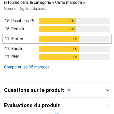
retourné dans la catégorie « Carte mémoire ».
Source: Digitec Galaxus
15.
Raspberry Pi
1.2
%
1.2
%
15.
Reolink
1.2
%
1.2
%
17.
Emtec
1.3
%
1.3
%
17.
Kodak
1.3
%
1.3
%
17.
PNY
1.3
%
1.3
%
Comparer les 35 marques
Questions sur le produit
0
Évaluations du produit