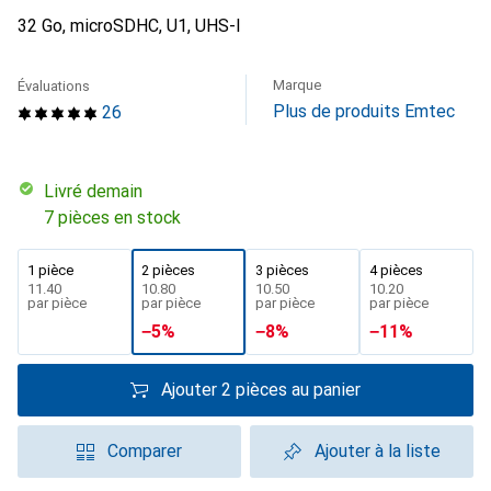
32 Go, microSDHC, U1, UHS-I
Marque
Évaluations
Plus de produits Emtec
26
Livré demain
7 pièces en stock
1 pièce
2 pièces
3 pièces
4 pièces
CHF
11.40
CHF
10.80
CHF
10.50
CHF
10.20
par pièce
par pièce
par pièce
par pièce
−
5
%
−
8
%
−
11
%
Ajouter 2 pièces au panier
Comparer
Ajouter à la liste