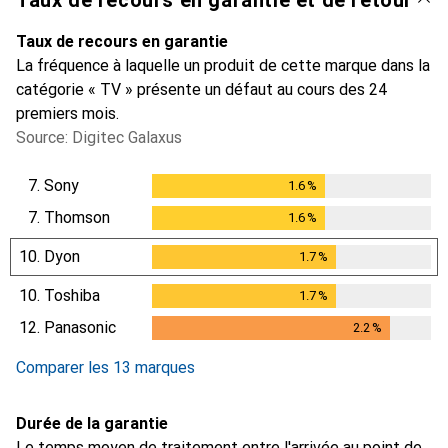
Taux de recours en garantie
La fréquence à laquelle un produit de cette marque dans la
catégorie « TV » présente un défaut au cours des 24
premiers mois.
Source: Digitec Galaxus
7.
Sony
1.6
%
1.6
%
7.
Thomson
1.6
%
1.6
%
10.
Dyon
1.7
%
1.7
%
10.
Toshiba
1.7
%
1.7
%
12.
Panasonic
2.2
%
2.2
%
Comparer les 13 marques
Durée de la garantie
Le temps moyen de traitement entre l'arrivée au point de