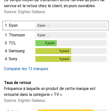
service et le retour chez le client, en jours ouvrables.
Source: Digitec Galaxus
1.
Dyon
i
0
jour
1.
Thomson
i
0
jour
3.
TCL
3
jours
3
jours
4.
Samsung
5
jours
5
jours
4.
Sony
5
jours
5
jours
Comparer les 13 marques
Taux de retour
Fréquence à laquelle un produit de cette marque est
retourné dans la catégorie « TV ».
Source: Digitec Galaxus