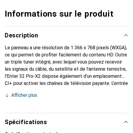
Informations sur le produit
Description
Le panneau a une résolution de 1 366 x 768 pixels (WXGA),
ce qui permet de profiter facilement du contenu HD. Outre
un triple tuner intégré, avec lequel vous pouvez recevoir
les signaux du câble, du satellite et de l'antenne terrestre,
l'Enter 32 Pro-X2 dispose également d'un emplacement
CI+ pour activer les chaînes de télévision payante. L'entrée
USB peut être utilisée pour insérer des clés ou des
Afficher plus
disques durs avec un contenu multimédia pour afficher des
photos, des vidéos ou des fichiers audio. Des fonctions de
confort telles que l'EPG (Electronic Program Guide) et le
système de son stéréo de 6 W (RMS) complètent
Spécifications
l'ensemble. Comme l'Enter 32 Pro-X2 dispose de