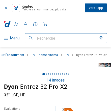
digitec
Vers l'app
Trouvez et commandez plus vite
Paramètres
Compte client
Listes de comparaison
Listes d'envies
Panier
Navigation par catégorie
Menu
Recherche
out l'assortiment
TV + home cinéma
TV
Dyon Entrez 32 Pro X2
14 images
Dyon
Entrez 32 Pro X2
32", LCD, HD
Évaluations