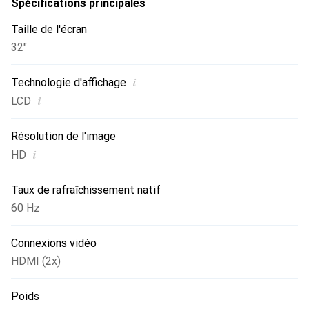
connexions HDMI, il peut être utilisé non seulement
Spécifications principales
comme télévision mais aussi comme moniteur de PC.
Taille de l'écran
32"
i
Technologie d'affichage
i
LCD
Résolution de l'image
i
HD
Taux de rafraîchissement natif
60 Hz
Connexions vidéo
HDMI (2x)
Poids