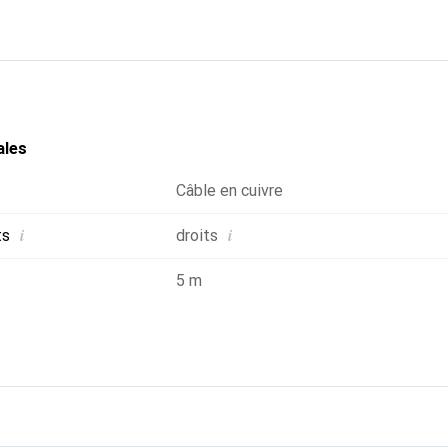
, y compris des caractéristiques de performance telles que le 
atch Digitus ont été spécialement conçus pour répondre pleine
 d'application. Chaque câble est équipé d'une protection contre 
écharge de traction. De plus, la protection dispose d'un mécanis
 des câbles ainsi que la rupture du levier de verrouillage du co
 la catégorie 6A est rendue possible grâce à la coloration jaune 
ales
Câble en cuivre
i
i
ts
droits
5 m