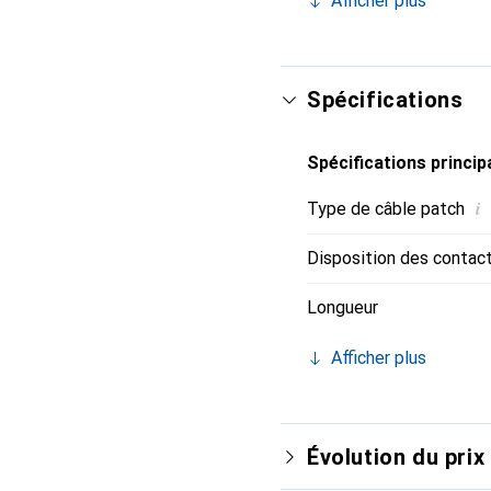
Afficher plus
testées jusqu'à 500 MHz
("NEXT"). Les câbles p
des différents domaines
avec un dispositif de d
Spécifications
qui empêche l'accrochage
identification facile de
Spécifications princip
i
Type de câble patch
Disposition des contac
Longueur
Afficher plus
Évolution du prix