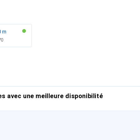
0 m
F
70
es avec une meilleure disponibilité