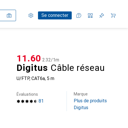
Paramètres
Compte client
Listes de comparaison
Listes d'envies
Panier
Se connecter
CHF
11.60
CHF
2.32
/
1m
Digitus
Câble réseau
U/FTP, CAT6a, 5 m
Marque
Évaluations
Plus de produits
81
Digitus