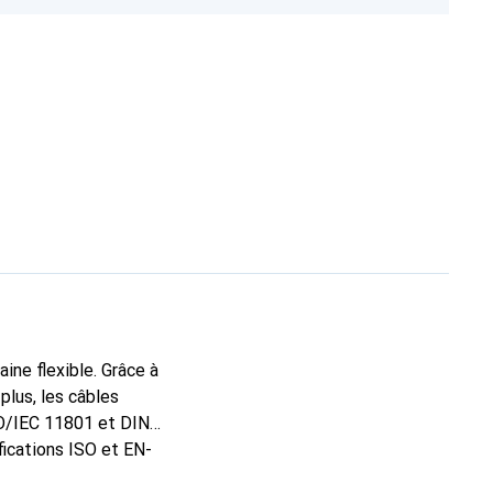
aine flexible. Grâce à
plus, les câbles
SO/IEC 11801 et DIN
fications ISO et EN-
erformances ont été