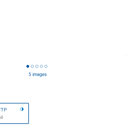
5 images
FTP
F
60