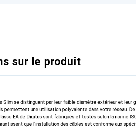
s sur le produit
 Slim se distinguent par leur faible diamètre extérieur et leur g
ls permettent une utilisation polyvalente dans votre réseau. De 
lasse EA de Digitus sont fabriqués et testés selon la norme I
rantissent que l'installation des câbles est conforme aux spéci
xcellentes performances dans le câblage Digitus CAT 6A. Les p