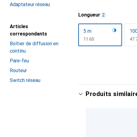
Afficher plus
Adaptateur réseau
Longueur
2
Articles
5 m
10
correspondants
CHF
11.60
CH
47.
Boîtier de diffusion en
continu
Afficher plus
Pare-feu
Routeur
Switch réseau
Produits similair