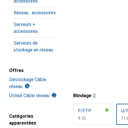
accessoires
Réseau : accessoires
Serveurs +
accessoires
Serveurs de
stockage en réseau
Offres
Déstockage Câble
réseau
Utilisé Câble réseau
Blindage
2
F/FTP
U/
Catégories
CHF
9.10
CH
11.
apparentées