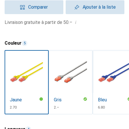
Comparer
Ajouter à la liste
i
Livraison gratuite à partir de 50.–
Couleur
5
Jaune
Gris
Bleu
CHF
2.70
CHF
2.–
CHF
6.80