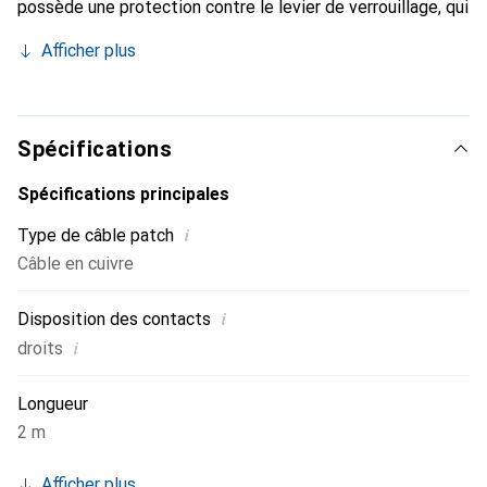
possède une protection contre le levier de verrouillage, qui
empêche les câbles de s'accrocher et le levier de
Afficher plus
verrouillage de se casser au niveau du connecteur. Une
identification facile de la catégorie 6 est rendue possible
grâce à la coloration rouge des connecteurs.
Spécifications
Spécifications principales
i
Type de câble patch
Câble en cuivre
i
Disposition des contacts
i
droits
Longueur
2 m
Afficher plus