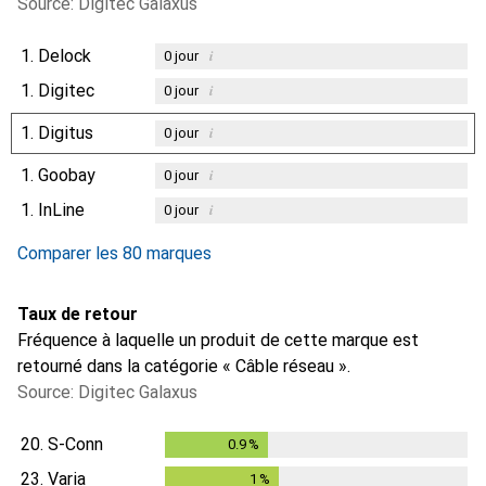
Source: Digitec Galaxus
1.
Delock
i
0
jour
1.
Digitec
i
0
jour
1.
Digitus
i
0
jour
1.
Goobay
i
0
jour
1.
InLine
i
0
jour
Comparer les 80 marques
Taux de retour
Fréquence à laquelle un produit de cette marque est
retourné dans la catégorie « Câble réseau ».
Source: Digitec Galaxus
20.
S-Conn
0.9
%
0.9
%
23.
Varia
1
%
1
%