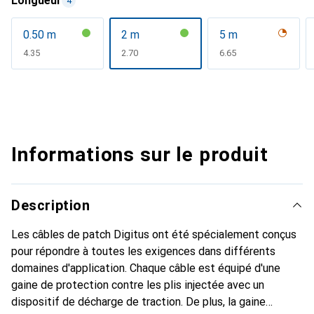
Longueur
4
0.50 m
2 m
5 m
CHF
4.35
CHF
2.70
CHF
6.65
Informations sur le produit
Description
Les câbles de patch Digitus ont été spécialement conçus
pour répondre à toutes les exigences dans différents
domaines d'application. Chaque câble est équipé d'une
gaine de protection contre les plis injectée avec un
dispositif de décharge de traction. De plus, la gaine