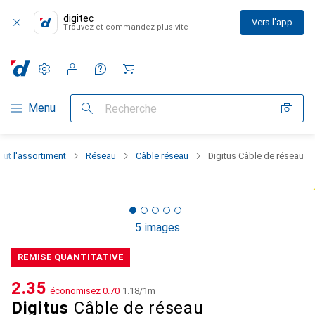
digitec
Vers l'app
Trouvez et commandez plus vite
Paramètres
Compte client
Listes de comparaison
Listes d'envies
Panier
Navigation par catégorie
Menu
Recherche
out l'assortiment
Réseau
Câble réseau
Digitus Câble de réseau
5 images
REMISE QUANTITATIVE
CHF
2.35
économisez
CHF
0.70
CHF
1.18
/
1m
Digitus
Câble de réseau