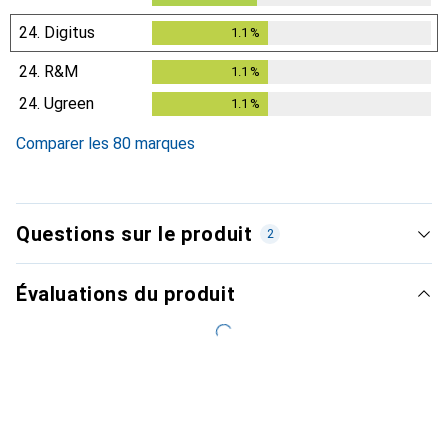
24.
Digitus
1.1
%
1.1
%
24.
R&M
1.1
%
1.1
%
24.
Ugreen
1.1
%
1.1
%
Comparer les 80 marques
Questions sur le produit
2
Évaluations du produit