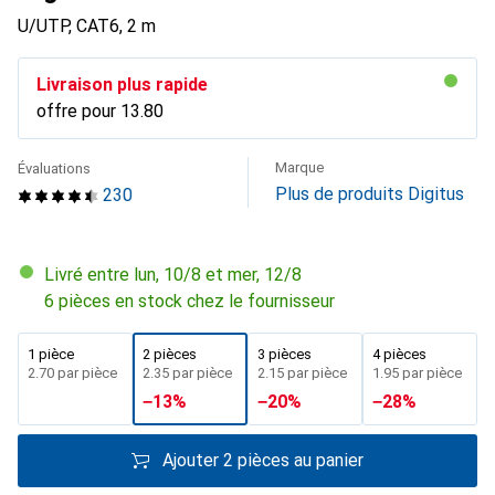
U/UTP, CAT6, 2 m
Livraison plus rapide
offre pour
CHF
13.80
Marque
Évaluations
Plus de produits Digitus
230
Livré entre lun, 10/8 et mer, 12/8
6 pièces en stock chez le fournisseur
1 pièce
2 pièces
3 pièces
4 pièces
CHF
2.70
par pièce
CHF
2.35
par pièce
CHF
2.15
par pièce
CHF
1.95
par pièce
−
13
%
−
20
%
−
28
%
Ajouter 2 pièces au panier