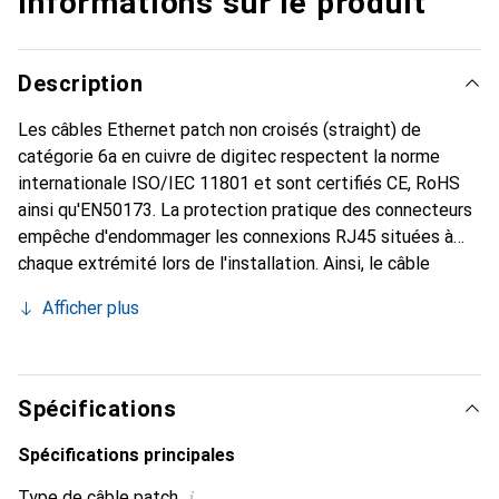
Informations sur le produit
Description
Les câbles Ethernet patch non croisés (straight) de
catégorie 6a en cuivre de digitec respectent la norme
internationale ISO/IEC 11801 et sont certifiés CE, RoHS
ainsi qu'EN50173. La protection pratique des connecteurs
empêche d'endommager les connexions RJ45 situées à
chaque extrémité lors de l'installation. Ainsi, le câble
réseau est idéal pour connecter des switches, des
Afficher plus
routeurs, des serveurs et d'autres produits réseau, tant
dans un environnement privé que professionnel.
Spécifications
Spécifications principales
i
Type de câble patch