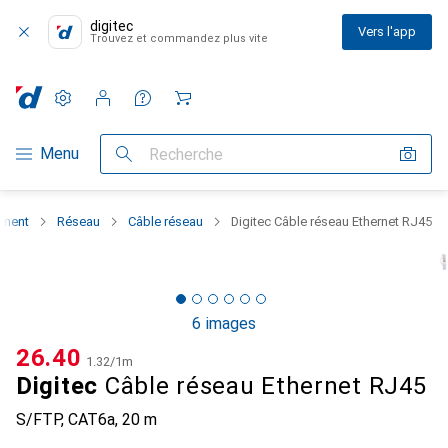
digitec
Vers l'app
Trouvez et commandez plus vite
Paramètres
Compte client
Listes de comparaison
Listes d'envies
Panier
Navigation par catégorie
Menu
Recherche
iment
Réseau
Câble réseau
Digitec Câble réseau Ethernet RJ45
6 images
CHF
26.40
CHF
1.32
/
1m
Digitec
Câble réseau Ethernet RJ45
S/FTP, CAT6a, 20 m