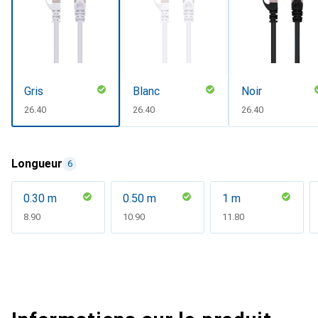
Gris
Blanc
Noir
CHF
26.40
CHF
26.40
CHF
26.40
Longueur
6
0.30 m
0.50 m
1 m
CHF
8.90
CHF
10.90
CHF
11.80