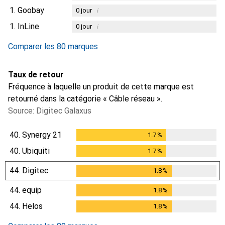
1.
Goobay
i
0
jour
1.
InLine
i
0
jour
Comparer les 80 marques
Taux de retour
Fréquence à laquelle un produit de cette marque est
retourné dans la catégorie « Câble réseau ».
Source: Digitec Galaxus
40.
Synergy 21
1.7
%
1.7
%
40.
Ubiquiti
1.7
%
1.7
%
44.
Digitec
1.8
%
1.8
%
44.
equip
1.8
%
1.8
%
44.
Helos
1.8
%
1.8
%