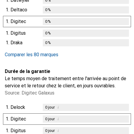
1.
Dätwyler
0
%
1.
Deltaco
0
%
1.
Digitec
0
%
1.
Digitus
0
%
1.
Draka
0
%
Comparer les 80 marques
Durée de la garantie
Le temps moyen de traitement entre l'arrivée au point de
service et le retour chez le client, en jours ouvrables.
Source: Digitec Galaxus
1.
Delock
i
0
jour
1.
Digitec
i
0
jour
1.
Digitus
i
0
jour