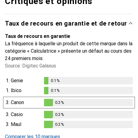
Critiques et opinions
Taux de recours en garantie et de retour
Taux de recours en garantie
La fréquence à laquelle un produit de cette marque dans la
catégorie « Calculatrice » présente un défaut au cours des
24 premiers mois.
Source: Digitec Galaxus
1.
Genie
0.1
%
0.1
%
1.
Ibico
0.1
%
0.1
%
3.
Canon
0.2
%
0.2
%
3.
Casio
0.2
%
0.2
%
3.
Maul
0.2
%
0.2
%
Comparer les 10 marques