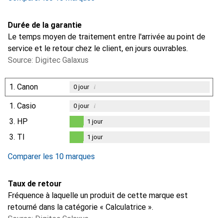
Durée de la garantie
Le temps moyen de traitement entre l'arrivée au point de
service et le retour chez le client, en jours ouvrables.
Source: Digitec Galaxus
1.
Canon
i
0
jour
1.
Casio
i
0
jour
3.
HP
1
jour
1
jour
3.
TI
1
jour
1
jour
Comparer les 10 marques
Taux de retour
Fréquence à laquelle un produit de cette marque est
retourné dans la catégorie « Calculatrice ».