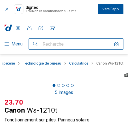
digitec
Vers l'app
Trouvez et commandez plus vite
Paramètres
Compte client
Listes de comparaison
Listes d'envies
Panier
Navigation par catégorie
Menu
Recherche
papeterie
Technologie de bureau
Calculatrice
Canon Ws-1210t
5 images
CHF
23.70
Canon
Ws-1210t
Fonctionnement sur piles, Panneau solaire