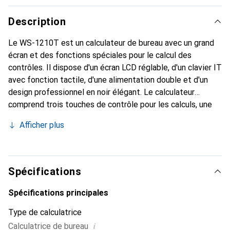
Description
Le WS-1210T est un calculateur de bureau avec un grand
écran et des fonctions spéciales pour le calcul des
contrôles. Il dispose d'un écran LCD réglable, d'un clavier IT
avec fonction tactile, d'une alimentation double et d'un
design professionnel en noir élégant. Le calculateur
comprend trois touches de contrôle pour les calculs, une
touche zéro double, un affichage du point décimal et une
Afficher plus
fonction d'arrondi. Les résultats globaux sont
automatiquement enregistrés dans la mémoire de somme.
D'autres fonctionnalités incluent des touches pour le
calcul des marges, le changement de signe et le calcul
Spécifications
inverse. La fonction de séquence de touches permet une
saisie rapide sans blocage des touches.
Spécifications principales
Type de calculatrice
i
Calculatrice de bureau