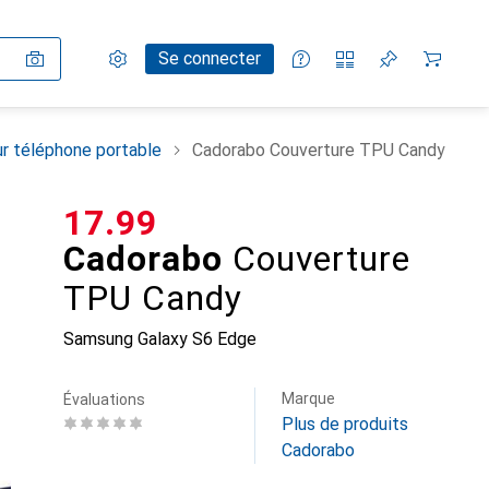
Paramètres
Compte client
Listes de comparaison
Listes d'envies
Panier
Se connecter
r téléphone portable
Cadorabo Couverture TPU Candy
CHF
17.99
Cadorabo
Couverture
TPU Candy
Samsung Galaxy S6 Edge
Marque
Évaluations
Plus de produits
Cadorabo