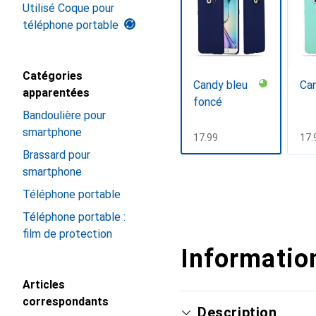
Utilisé Coque pour
téléphone portable
Catégories
Candy bleu
Can
apparentées
foncé
Bandoulière pour
smartphone
CHF
17.99
CH
17.
Brassard pour
Afficher plus
smartphone
Téléphone portable
Téléphone portable :
film de protection
Information
Articles
correspondants
Description