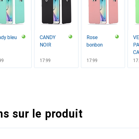
dy bleu
CANDY
Rose
V
NOIR
bonbon
P
C
F
99
CHF
17.99
CHF
17.99
CH
17
s sur le produit