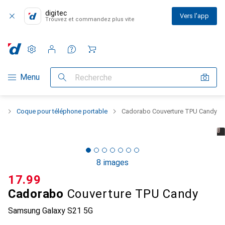
digitec
Vers l'app
Trouvez et commandez plus vite
Paramètres
Compte client
Listes de comparaison
Listes d'envies
Panier
Navigation par catégorie
Menu
Recherche
e
Coque pour téléphone portable
Cadorabo Couverture TPU Candy
8 images
CHF
17.99
Cadorabo
Couverture TPU Candy
Samsung Galaxy S21 5G